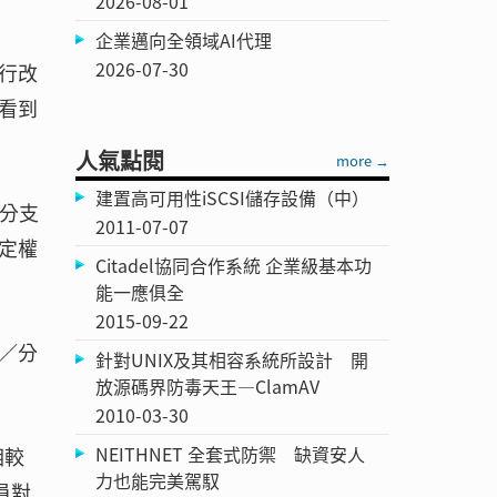
2026-08-01
企業邁向全領域AI代理
2026-07-30
行改
看到
人氣點閱
more →
建置高可用性iSCSI儲存設備（中）
有分支
2011-07-07
定權
Citadel協同合作系統 企業級基本功
能一應俱全
2015-09-22
／分
針對UNIX及其相容系統所設計 開
放源碼界防毒天王—ClamAV
2010-03-30
NEITHNET 全套式防禦 缺資安人
相較
力也能完美駕馭
員對