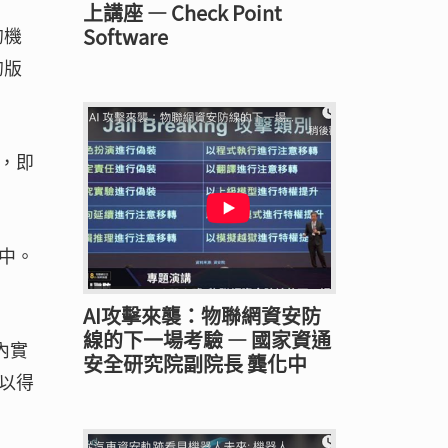
上講座 — Check Point
Software
的機
的版
，即
中。
。
AI攻擊來襲：物聯網資安防
線的下一場考驗 — 國家資通
內實
安全研究院副院長 龔化中
以得