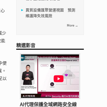
異質設備匯聚營運視圖 預測
核心
維護降失效風險
More →
減少
效能
精選影音
中便
異。
足以
AI代理保護全域網路安全線