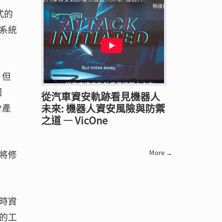
式的
系統
，但
回
從汽車資安軌跡看見機器人
未來: 機器人資安風險與防禦
會產
之道 — VicOne
將修
More →
時資
的工