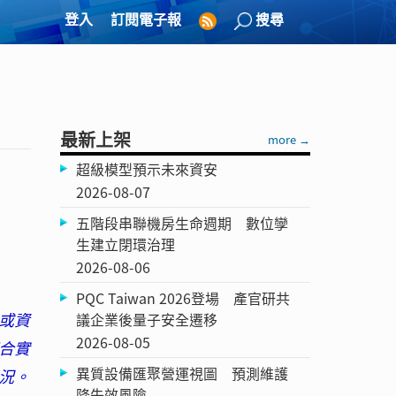
登入
訂閱電子報
搜尋
最新上架
more →
超級模型預示未來資安
2026-08-07
五階段串聯機房生命週期 數位孿
生建立閉環治理
2026-08-06
PQC Taiwan 2026登場 產官研共
或資
議企業後量子安全遷移
2026-08-05
合實
異質設備匯聚營運視圖 預測維護
況。
降失效風險