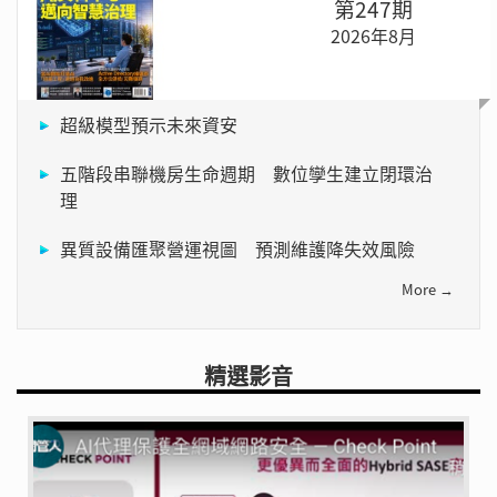
第247期
2026年8月
超級模型預示未來資安
五階段串聯機房生命週期 數位孿生建立閉環治
理
異質設備匯聚營運視圖 預測維護降失效風險
More →
精選影音