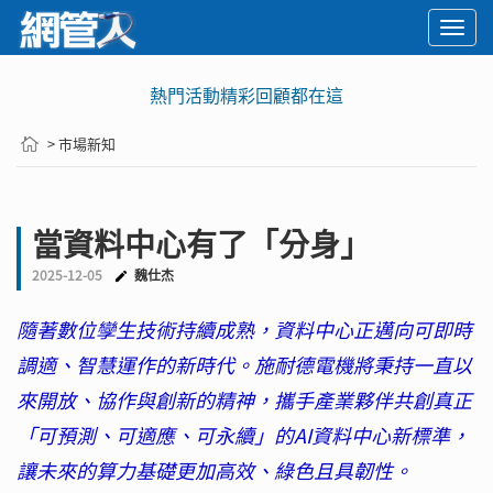
Togg
navi
熱門活動精彩回顧都在這
> 市場新知
當資料中心有了「分身」
2025-12-05
魏仕杰
隨著數位孿生技術持續成熟，資料中心正邁向可即時
調適、智慧運作的新時代。施耐德電機將秉持一直以
來開放、協作與創新的精神，攜手產業夥伴共創真正
「可預測、可適應、可永續」的AI資料中心新標準，
讓未來的算力基礎更加高效、綠色且具韌性。