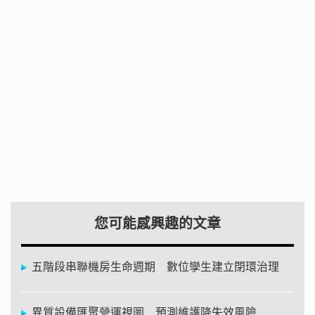
您可能感興趣的文章
五階段串聯機房生命週期 數位孿生建立閉環治理
異質設備匯聚營運視圖 預測維護降失效風險