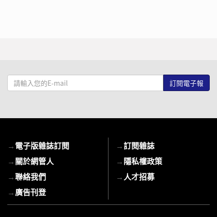
請
輸
入
您
的
E-
→
電子版雜誌訂閱
→
訂閱雜誌
mail
→
關於網管人
→
隱私權政策
→
聯絡我們
→
人才招募
→
廣告刊登