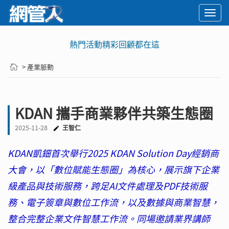
Togg
navi
熱門活動精彩回顧都在這
> 產業脈動
KDAN 攜手商業夥伴共築生態圈
2025-11-28
王智仁
KDAN凱鈿首次舉行2025 KDAN Solution Day經銷商
大會，以「數位賦能生態圈」為核心，展示旗下企業
級產品與技術服務，跨足AI文件處理及PDF技術服
務、電子簽章與數位工作流，以及數據與商業智慧，
整合完整企業文件智慧工作流。同場邀請業界講師