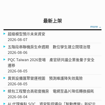
最新上架
more →
超級模型預示未來資安
2026-08-07
五階段串聯機房生命週期 數位孿生建立閉環治理
2026-08-06
PQC Taiwan 2026登場 產官研共議企業後量子安全
遷移
2026-08-05
異質設備匯聚營運視圖 預測維護降失效風險
2026-08-05
統包工程整合高密度機房 電網至晶片降低轉換損耗
2026-08-04
AI 代理進駐 SOC 資安監控邁向「智動應變」新紀元