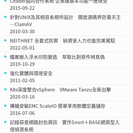
Citadel協同合作系統 企業級基本功能一應俱全
2015-09-22
針對UNIX及其相容系統所設計 開放源碼界防毒天王
—ClamAV
2010-03-30
NEITHNET 全套式防禦 缺資安人力也能完美駕馭
2022-05-01
檔案嵌入浮水印防變造 萃取比對原件辨真偽
2019-10-29
強化實體與環境安全
2011-02-05
K8s深度整合vSphere VMware Tanzu全新出擊
2020-03-16
裸機安裝EMC ScaleIO 簡單享用軟體定義儲存
2016-07-06
記錄惡意網路封包資訊 實作Snort＋BASE網頁型入
侵偵測系統