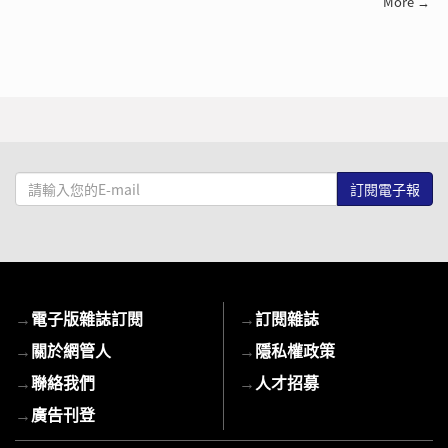
More →
請
輸
入
您
的
E-
→
電子版雜誌訂閱
→
訂閱雜誌
mail
→
關於網管人
→
隱私權政策
→
聯絡我們
→
人才招募
→
廣告刊登