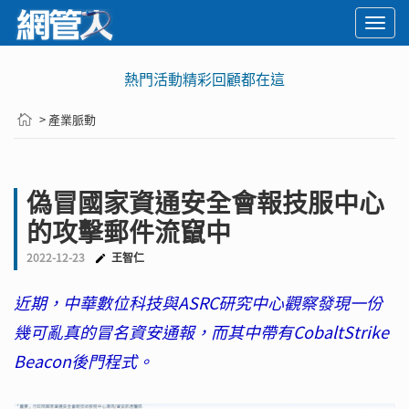
Togg
navi
熱門活動精彩回顧都在這
> 產業脈動
偽冒國家資通安全會報技服中心
的攻擊郵件流竄中
2022-12-23
王智仁
近期，中華數位科技與ASRC研究中心觀察發現一份
幾可亂真的冒名資安通報，而其中帶有CobaltStrike
Beacon後門程式。