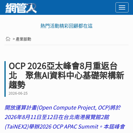
Togg
navi
熱門活動精彩回顧都在這
> 產業脈動
OCP 2026亞太峰會8月重返台
北 聚焦AI資料中心基礎架構新
趨勢
2026-06-25
開放運算計畫(Open Compute Project, OCP)將於
2026年8月11日至12日在台北南港展覽館2館
(TaiNEX2)舉辦2026 OCP APAC Summit。本屆峰會