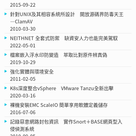
2015-09-22
針對UNIX及其相容系統所設計 開放源碼界防毒天王
—ClamAV
2010-03-30
NEITHNET 全套式防禦 缺資安人力也能完美駕馭
2022-05-01
檔案嵌入浮水印防變造 萃取比對原件辨真偽
2019-10-29
強化實體與環境安全
2011-02-05
K8s深度整合vSphere VMware Tanzu全新出擊
2020-03-16
裸機安裝EMC ScaleIO 簡單享用軟體定義儲存
2016-07-06
記錄惡意網路封包資訊 實作Snort＋BASE網頁型入
侵偵測系統
2010-09-05