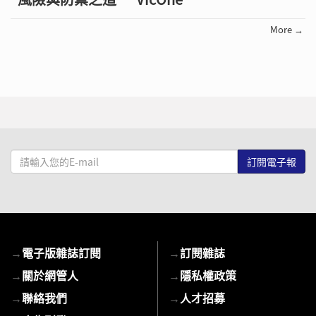
More →
請
輸
入
您
的
E-
→
電子版雜誌訂閱
→
訂閱雜誌
mail
→
關於網管人
→
隱私權政策
→
聯絡我們
→
人才招募