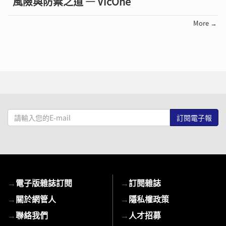
風險與防禦之道 — VicOne
More →
請
輸
入
您
的
E-
→
電子版雜誌訂閱
→
訂閱雜誌
mail
→
關於網管人
→
隱私權政策
→
聯絡我們
→
人才招募