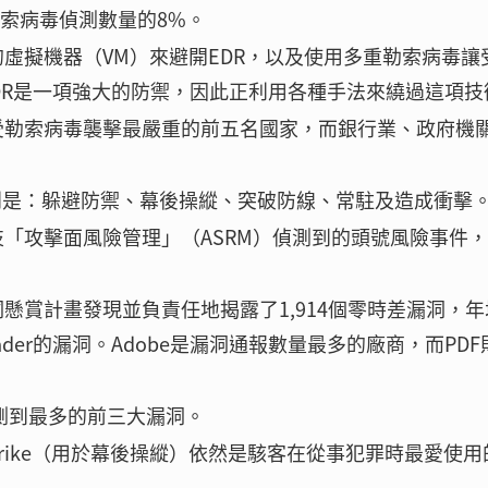
體勒索病毒偵測數量的8%。
虛擬機器（VM）來避開EDR，以及使用多重勒索病毒讓
DR是一項強大的防禦，因此正利用各種手法來繞過這項技
受勒索病毒襲擊最嚴重的前五名國家，而銀行業、政府機
多的分別是：躲避防禦、幕後操縱、突破防線、常駐及造成衝擊
「攻擊面風險管理」（ASRM）偵測到的頭號風險事件
（ZDI）漏洞懸賞計畫發現並負責任地揭露了1,914個零時差漏洞，
與Reader的漏洞。Adobe是漏洞通報數量最多的廠商，而PD
偵測到最多的前三大漏洞。
t Strike（用於幕後操縱）依然是駭客在從事犯罪時最愛使