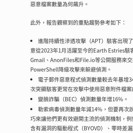
惡意檔案數量為何飆升。
此外，報告觀察到的重點趨勢參考如下：
進階持續性滲透攻擊（APT）駭客出現
意從2023年1月活躍至今的Earth Estr
Gmail、AnonFiles和File.io
PowerShell降級攻擊來躲避偵測。
電子郵件惡意程式偵測數量較去年暴增3
次突顯駭客更常在攻擊中使用惡意附件檔案
變臉詐騙（BEC）偵測數量年增16%。
勒索病毒偵測數量年減14%，但要再次
巧來讓他們更有效避開主流的偵測機制，例如：
含有漏洞的驅動程式（BYOVD）、零時差