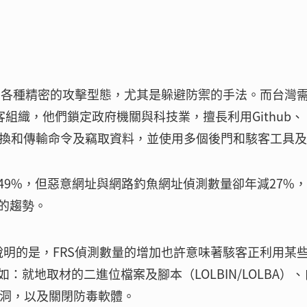
了各種精密的攻擊型態，尤其是躲避防禦的手法。而台灣
ies駭客組織，他們鎖定政府機關與科技業，擅長利用Github、
等公開服務來交換和傳輸命令及竊取資料，並使用多個後門和駭客工具及
49%，但惡意網址與網路釣魚網址偵測數量卻年減27%
的趨勢。
說明的是，FRS偵測數量的增加也許意味著駭客正利用某
就地取材的二進位檔案及腳本（LOLBIN/LOLBA）、
漏洞，以及關閉防毒軟體。