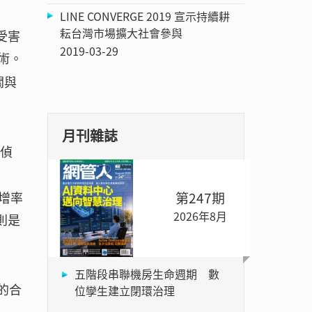
LINE CONVERGE 2019 宣示持續耕
耘台灣市場擴大社會參與
受害
2019-03-29
術。
關與
。
月刊雜誌
，偵
第247期
年增率
2026年8月
F則是
五階段串聯機房生命週期 數
用的合
位孿生建立閉環治理