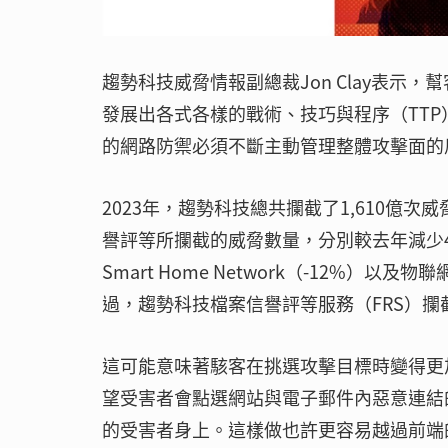
趨勢科技威脅情報副總裁Jon Clay表
發展出各式各樣的戰術、技巧與程序（TT
的網路防禦必須不斷主動管理整體攻擊面的
2023年，趨勢科技總共攔截了1,610億次
譽評等所攔截的威脅數量，分別較去年減少4
Smart Home Network（-12%
過，趨勢科技檔案信譽評等服務（FRS）攔
這可能意味著駭客在挑選攻擊目標時變得更
望受害者會點選網站與電子郵件內惡意連結
的受害者身上。這樣做也許更容易越過前端