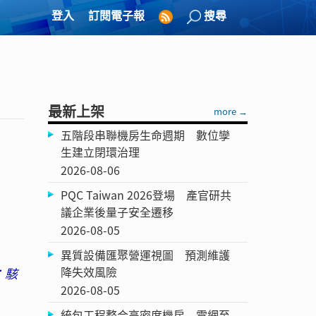
登入
訂閱電子報
搜尋
最新上架
more →
五階段串聯機房生命週期 數位孿
生建立閉環治理
2026-08-06
PQC Taiwan 2026登場 產官研共
議企業後量子安全遷移
2026-08-05
異質設備匯聚營運視圖 預測維護
降失效風險
：駭
2026-08-05
統包工程整合高密度機房 電網至