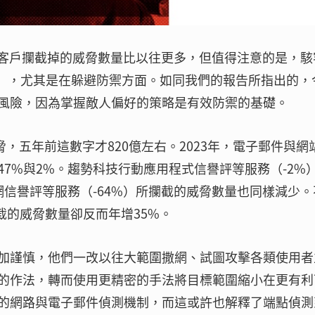
示，幫客戶攔截掉的威脅數量比以往更多，但值得注意的是，駭
P），尤其是在躲避防禦方面。如同我們的報告所指出的，
風險，因為掌握敵人偏好的策略是有效防禦的基礎。
威脅，五年前這數字才820億左右。2023年，電子郵件與網
7%與2%。趨勢科技行動應用程式信譽評等服務（-2%
）以及物聯網信譽評等服務（-64%）所攔截的威脅數量也同樣減少
截的威脅數量卻反而年增35%。
加謹慎，他們一改以往大範圍撒網、試圖攻擊各類使用者
的作法，轉而使用更精密的手法將目標範圍縮小在更有利
的網路與電子郵件偵測機制，而這或許也解釋了端點偵測