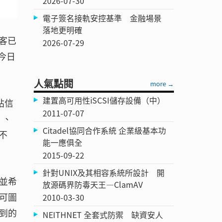
2026-07-30
電子簽名接軌安控基準 金融場景
落地更明確
客已
2026-07-29
今日
人氣點閱
more →
建置高可用性iSCSI儲存設備（中）
站信
2011-07-07
）、
Citadel協同合作系統 企業級基本功
。不
能一應俱全
2015-09-22
針對UNIX及其相容系統所設計 開
並希
放源碼界防毒天王—ClamAV
可圖
2010-03-30
到的
NEITHNET 全套式防禦 缺資安人