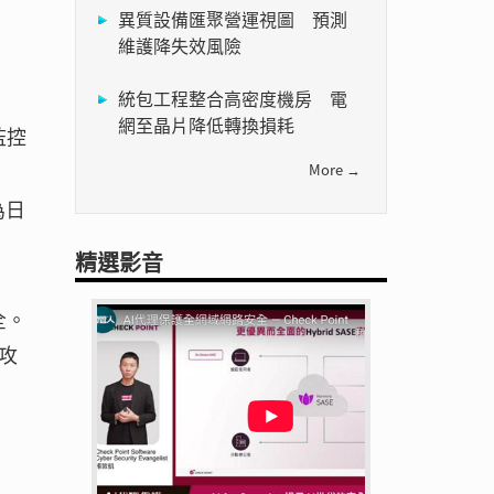
異質設備匯聚營運視圖 預測
維護降失效風險
統包工程整合高密度機房 電
網至晶片降低轉換損耗
監控
More →
為日
精選影音
全。
攻