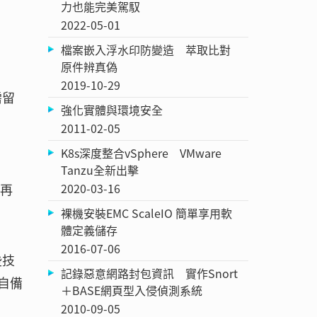
力也能完美駕馭
2022-05-01
檔案嵌入浮水印防變造 萃取比對
原件辨真偽
2019-10-29
需留
強化實體與環境安全
2011-02-05
K8s深度整合vSphere VMware
Tanzu全新出擊
2020-03-16
，再
裸機安裝EMC ScaleIO 簡單享用軟
體定義儲存
2016-07-06
些技
記錄惡意網路封包資訊 實作Snort
自備
＋BASE網頁型入侵偵測系統
2010-09-05