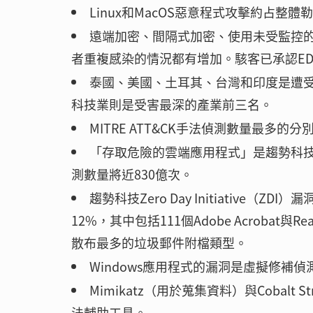
Linux和MacOS惡意程式攻擊約占整
遠端加密、間隔式加密、使用未受監控的
者重複感染的情況都有增加。駭客已承認E
泰國、美國、土耳其、台灣和印度是遭
科技業則是受害最深的產業前三名。
MITRE ATT&CK手法偵測數量最
「存取危險的雲端應用程式」是趨勢科技
測數量將近830億次。
趨勢科技Zero Day Initiative
12%，其中包括111個Adobe Acrobat
散布最多的垃圾郵件附檔類型。
Windows應用程式的漏洞是虛擬修補
Mimikatz（用於蒐集資料）與Cobal
法輔助工具。