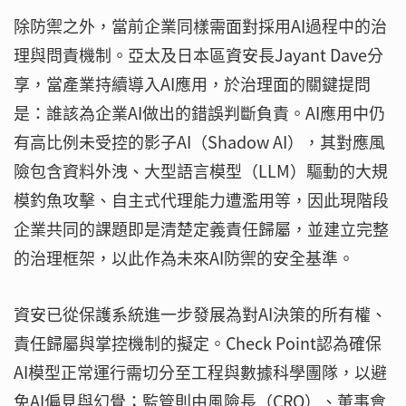
除防禦之外，當前企業同樣需面對採用AI過程中的治
理與問責機制。亞太及日本區資安長Jayant Dave分
享，當產業持續導入AI應用，於治理面的關鍵提問
是：誰該為企業AI做出的錯誤判斷負責。AI應用中仍
有高比例未受控的影子AI（Shadow AI），其對應風
險包含資料外洩、大型語言模型（LLM）驅動的大規
模釣魚攻擊、自主式代理能力遭濫用等，因此現階段
企業共同的課題即是清楚定義責任歸屬，並建立完整
的治理框架，以此作為未來AI防禦的安全基準。
資安已從保護系統進一步發展為對AI決策的所有權、
責任歸屬與掌控機制的擬定。Check Point認為確保
AI模型正常運行需切分至工程與數據科學團隊，以避
免AI偏見與幻覺；監管則由風險長（CRO）、董事會