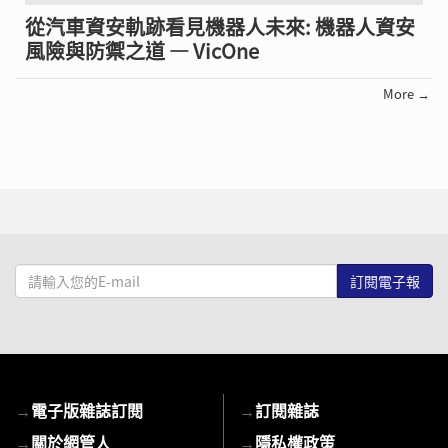
從汽車資安軌跡看見機器人未來: 機器人資安
風險與防禦之道 — VicOne
More →
請
輸
入
您
的
E-
→
電子版雜誌訂閱
→
訂閱雜誌
mail
→
關於網管人
→
隱私權政策