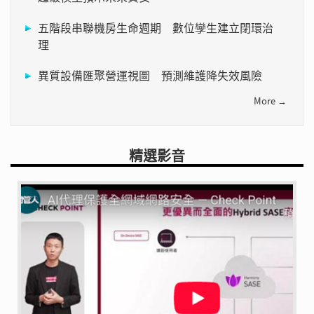
五階段串聯機房生命週期 數位孿生建立閉環治
理
異質設備匯聚營運視圖 預測維護降失效風險
More →
精選影音