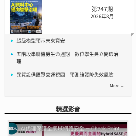
第247期
2026年8月
超級模型預示未來資安
五階段串聯機房生命週期 數位孿生建立閉環治
理
異質設備匯聚營運視圖 預測維護降失效風險
More →
精選影音