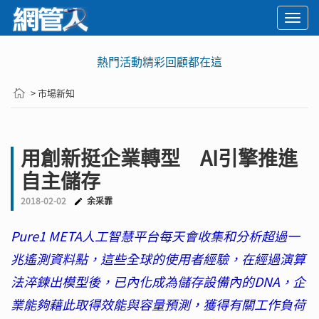
Togg
navi
熱門活動精彩回顧都在這
> 市場新知
用創新挺企業轉型 AI引擎推進
自主儲存
2018-02-02
余采霏
Pure1 META人工智慧平台每天會收集和分析超過一
兆遙測資料點，這些全球的使用者經驗，在經過演算
法淬鍊出模型後，已內化成為儲存設備內的DNA，企
業能夠藉此取得效能與容量預測，獲得有關工作負荷