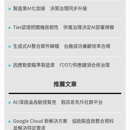
製造業AI化加速 決策治理同步升級
Tier認證把關機房韌性 供電治理決定AI部署規模
生成式AI整合郵件歸檔 台廠成功兼顧效率合規
因應勒索瞄準製造業 IT/OT/供應鏈須合併治理
推薦文章
AI/深偽淪為駭侵幫兇 假訊息充斥社群平台
Google Cloud 新解決方案 協助製造商整合資料
並解決特定需求