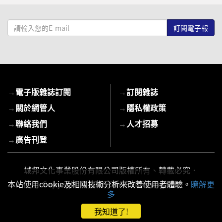
請
輸
入
您
的
E-
→
電子版雜誌訂閱
→
訂閱雜誌
mail
→
關於網管人
→
隱私權政策
→
聯絡我們
→
人才招募
→
廣告刊登
城邦文化事業股份有限公司版權所有、轉載必究．
本站使用cookie及相關技術分析來改善使用者體驗。
瞭解更
Copyright © 2026 Cite Publishing Ltd.
多
我知道了!