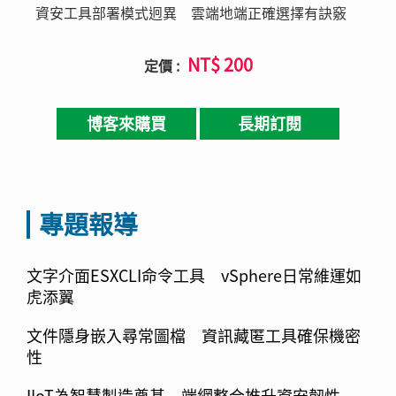
資安工具部署模式迥異 雲端地端正確選擇有訣竅
NT$ 200
定價 :
博客來購買
長期訂閱
專題報導
文字介面ESXCLI命令工具 vSphere日常維運如
虎添翼
文件隱身嵌入尋常圖檔 資訊藏匿工具確保機密
性
IIoT為智慧製造奠基 端網整合推升資安韌性