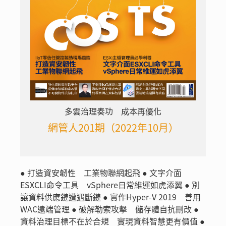
多雲治理奏功 成本再優化
網管人201期（2022年10月）
● 打造資安韌性 工業物聯網起飛 ● 文字介面
ESXCLI命令工具 vSphere日常維運如虎添翼 ● 別
讓資料供應鏈遭遇斷鏈 ● 實作Hyper-V 2019 善用
WAC遠端管理 ● 破解勒索攻擊 儲存體自抗刪改 ●
資料治理目標不在於合規 實現資料智慧更有價值 ●