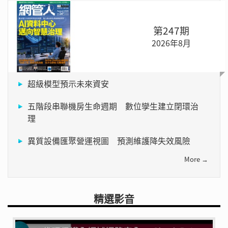
第247期
2026年8月
超級模型預示未來資安
五階段串聯機房生命週期 數位孿生建立閉環治
理
異質設備匯聚營運視圖 預測維護降失效風險
More →
精選影音