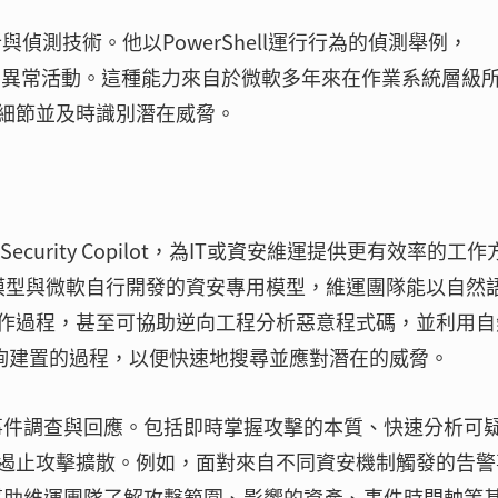
分析與偵測技術。他以PowerShell運行行為的偵測舉例，
攻擊的異常活動。這種能力來自於微軟多年來在作業系統層級
細節並及時識別潛在威脅。
Security Copilot，為IT或資安維運提供更有效率的工作
GPT-4模型與微軟自行開發的資安專用模型，維運團隊能以自然
作過程，甚至可協助逆向工程分析惡意程式碼，並利用自
了查詢建置的過程，以便快速地搜尋並應對潛在的威脅。
進行事件調查與回應。包括即時掌握攻擊的本質、快速分析可
遏止攻擊擴散。例如，面對來自不同資安機制觸發的告警
要，幫助維運團隊了解攻擊範圍、影響的資產、事件時間軸等