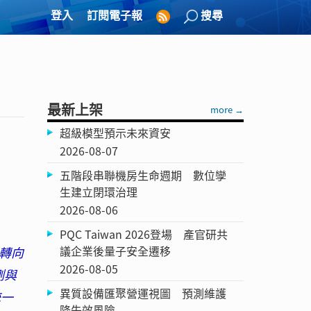
登入
訂閱電子報
搜尋
最新上架
more →
超級模型預示未來資安
2026-08-07
五階段串聯機房生命週期 數位孿
生建立閉環治理
2026-08-06
PQC Taiwan 2026登場 產官研共
議企業後量子安全遷移
轉向
2026-08-05
測與
異質設備匯聚營運視圖 預測維護
統一
降失效風險