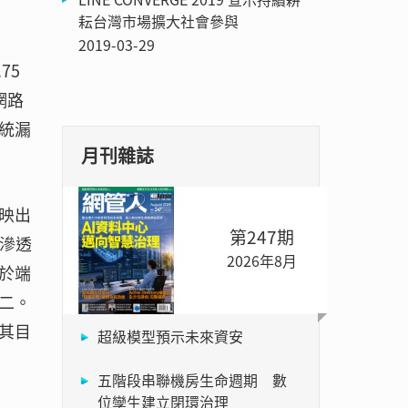
耘台灣市場擴大社會參與
2019-03-29
75
網路
統漏
月刊雜誌
映出
第247期
滲透
2026年8月
於端
二。
其目
超級模型預示未來資安
五階段串聯機房生命週期 數
位孿生建立閉環治理