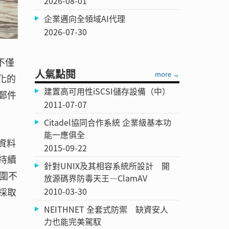
2026-08-01
企業邁向全領域AI代理
2026-07-30
，不僅
人氣點閱
more →
化的
建置高可用性iSCSI儲存設備（中）
郵件
2011-07-07
Citadel協同合作系統 企業級基本功
能一應俱全
資料
2015-09-22
持續
針對UNIX及其相容系統所設計 開
圍不
放源碼界防毒天王—ClamAV
2010-03-30
採取
NEITHNET 全套式防禦 缺資安人
力也能完美駕馭