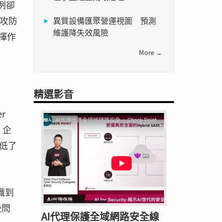
例卻
攻防
異質設備匯聚營運視圖 預測
維護降失效風險
揮作
More →
精選影音
r
，企
低了
識到
些問
AI代理保護全域網路安全線