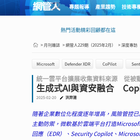
專題報導
產業趨勢
技術專
熱門活動精彩回顧都在這
> 月刊雜誌
> 網管人229期（2025年2月）
> 深度專訪
Microsoft
Defender XDR
CoPilot
Sent
統一雲平台擴展收集資料來源 從被
生成式AI與資安融合 Cop
2025-02-20
洪羿漣
隨著企業數位化程度逐年增高，風險管控已
主動防禦，微軟基於雲端平台打造Microsoft
回應（EDR）、Security Copilot、Micros