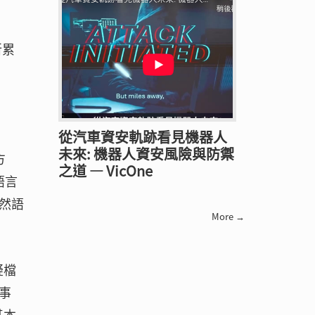
所累
從汽車資安軌跡看見機器人
未來: 機器人資安風險與防禦
方
之道 — VicOne
語言
然語
More →
疑檔
事
基本