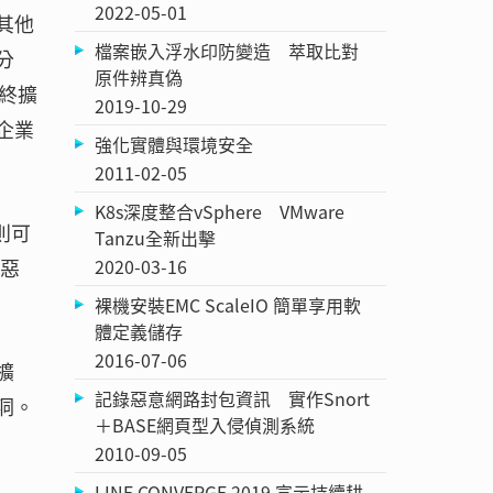
2022-05-01
其他
檔案嵌入浮水印防變造 萃取比對
分
原件辨真偽
終擴
2019-10-29
企業
強化實體與環境安全
2011-02-05
K8s深度整合vSphere VMware
則可
Tanzu全新出擊
2020-03-16
為惡
裸機安裝EMC ScaleIO 簡單享用軟
體定義儲存
2016-07-06
擴
記錄惡意網路封包資訊 實作Snort
洞。
＋BASE網頁型入侵偵測系統
2010-09-05
LINE CONVERGE 2019 宣示持續耕