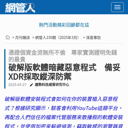
Togg
navi
熱門活動精彩回顧都在這
> 月刊雜誌
> 網管人230期（2025年3月）
> 深度專訪
憑證個資金流無所不偷 專家實測證明免錢
的最貴
破解版軟體暗藏惡意程式 備妥
XDR採取縱深防禦
2025-03-27
趨勢科技威脅研究中心
破解版軟體安裝程式會如何在你的裝置植入惡意程
式？根據研究顯示，駭客會利用YouTube這類平台，
再配合人們信任的檔案代管服務來散播假的軟體安裝
程式，並使用加密來躲避偵測，竊取敏感的瀏覽器資