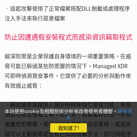
‧這起攻擊使用了正常檔案搭配DLL側載或處理程序
注入手法來執行惡意檔案
防止因遭遇假安裝程式而感染資訊竊取程式
縱深防禦是企業保護自身環境的一項重要策略，在威
脅可能已躲過某些防禦層的情況下，Managed XDR
可即時偵測資安事件。它提供了必要的分析與動作來
有效遏止威脅：
‧藉由威脅追蹤與人類分析師來強化警報功能：有些
本站使用cookie及相關技術分析來改善使用者體驗。
瞭解更
活動可能從警報上看不太出來，或者觸發的是一些低
多
嚴重性的警報，使得使用者忽略了這些警報。威脅追
我知道了!
蹤可以主動搜尋是否有已知的攻擊手法、技巧與程序