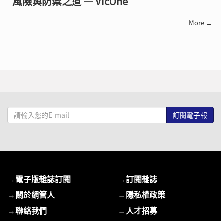
風險與防禦之道 — VicOne
More →
請
輸
入
您
的
E-
→
電子版雜誌訂閱
→
訂閱雜誌
mail
→
關於網管人
→
隱私權政策
→
聯絡我們
→
人才招募