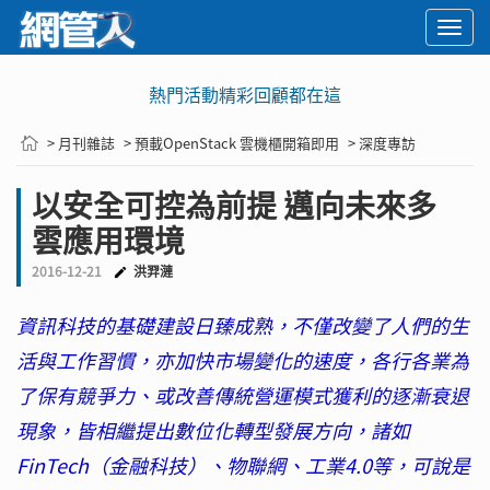
Togg
navi
熱門活動精彩回顧都在這
> 月刊雜誌
> 預載OpenStack 雲機櫃開箱即用
> 深度專訪
以安全可控為前提 邁向未來多
雲應用環境
2016-12-21
洪羿漣
資訊科技的基礎建設日臻成熟，不僅改變了人們的生
活與工作習慣，亦加快市場變化的速度，各行各業為
了保有競爭力、或改善傳統營運模式獲利的逐漸衰退
現象，皆相繼提出數位化轉型發展方向，諸如
FinTech（金融科技）、物聯網、工業4.0等，可說是