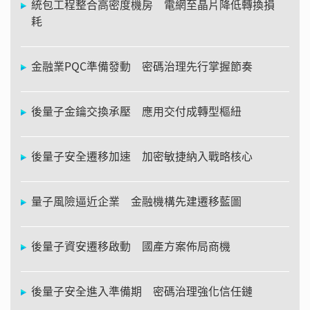
統包工程整合高密度機房 電網至晶片降低轉換損
耗
金融業PQC準備發動 密碼治理先行掌握節奏
後量子金鑰交換承壓 應用交付成轉型樞紐
後量子安全遷移加速 加密敏捷納入戰略核心
量子風險逼近企業 金融機構先建遷移藍圖
後量子資安遷移啟動 國產方案佈局商機
後量子安全進入準備期 密碼治理強化信任鏈