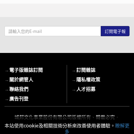
請
輸
入
您
的
E-
→
電子版雜誌訂閱
→
訂閱雜誌
mail
→
關於網管人
→
隱私權政策
→
聯絡我們
→
人才招募
→
廣告刊登
城邦文化事業股份有限公司版權所有、轉載必究．
Copyright © 2026 Cite Publishing Ltd.
本站使用cookie及相關技術分析來改善使用者體驗。
瞭解更
多