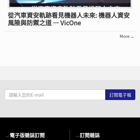
從汽車資安軌跡看見機器人未來: 機器人資安
風險與防禦之道 — VicOne
More →
請
輸
入
您
的
E-
→
電子版雜誌訂閱
→
訂閱雜誌
mail