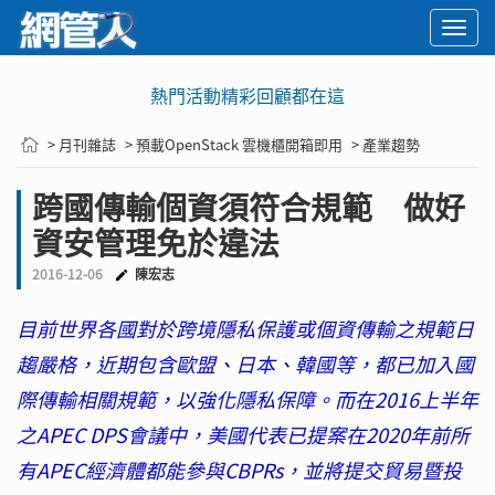
Togg
navi
熱門活動精彩回顧都在這
> 月刊雜誌
> 預載OpenStack 雲機櫃開箱即用
> 產業趨勢
跨國傳輸個資須符合規範 做好
資安管理免於違法
2016-12-06
陳宏志
目前世界各國對於跨境隱私保護或個資傳輸之規範日
趨嚴格，近期包含歐盟、日本、韓國等，都已加入國
際傳輸相關規範，以強化隱私保障。而在2016上半年
之APEC DPS會議中，美國代表已提案在2020年前所
有APEC經濟體都能參與CBPRs，並將提交貿易暨投