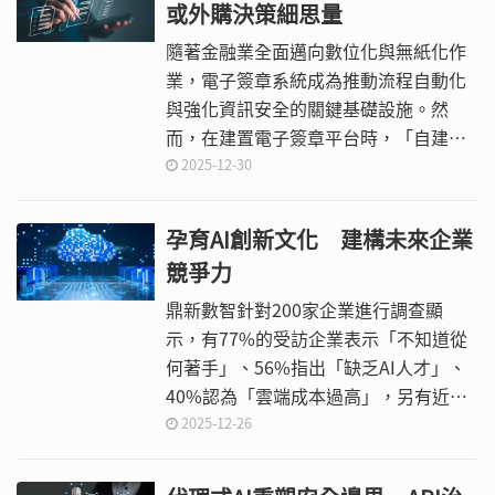
或外購決策細思量
隨著金融業全面邁向數位化與無紙化作
業，電子簽章系統成為推動流程自動化
與強化資訊安全的關鍵基礎設施。然
而，在建置電子簽章平台時，「自建」
或「採用現有廠商方案」往往是一項重
2025-12-30
大決策，攸關導入時程、法規遵循、系
統靈活性與長期成本效益。
孕育AI創新文化 建構未來企業
競爭力
鼎新數智針對200家企業進行調查顯
示，有77%的受訪企業表示「不知道從
何著手」、56%指出「缺乏AI人才」、
40%認為「雲端成本過高」，另有近
30%憂慮「資料安全」，顯示企業普遍
2025-12-26
了解AI的重要性，卻缺乏具體落地的起
點。AI導入若無組織支持與資料基盤，