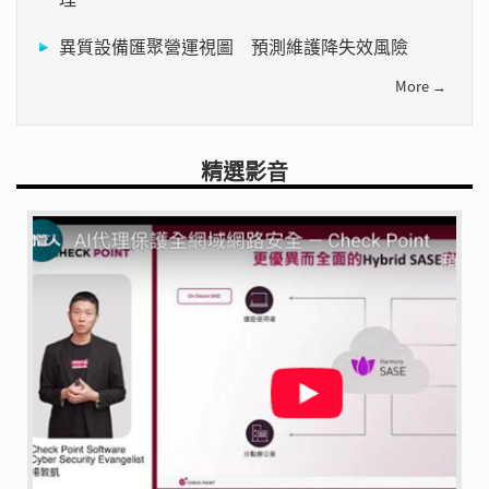
異質設備匯聚營運視圖 預測維護降失效風險
More →
精選影音