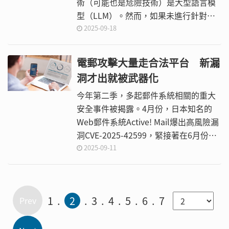
術（可能也是危險技術）是大型語言模
型（LLM）。然而，如果未進行針對自
身環境做適當網路安全評估，LLM可能
2025-09-18
還意味著巨額財務損失。
電郵攻擊大量走合法平台 新漏
洞才出就被武器化
今年第二季，多起郵件系統相關的重大
安全事件被揭露。4月份，日本知名的
Web郵件系統Active! Mail爆出高風險漏
洞CVE-2025-42599，緊接著在6月份，
郵件伺服器Roundcube也被揭露存在幾
2025-09-11
近滿分的重大漏洞CVE-2025-49113。同
月，還爆出Microsoft Office Outlook存
在「目錄遍歷」（Path Traversal）漏
1
2
3
4
5
6
7
洞，除此之外，還觀察到大量濫用合法
信任來源的釣魚郵件活動。