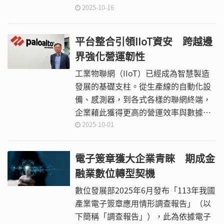
理」與「市場」五大方向，分析下半年
2025-10-16
軟體產業的主要發展趨勢。
平台整合引領IIoT資安 跨越邊
界強化營運韌性
工業物聯網（IIoT）已經成為智慧製造
發展的基礎支柱。從生產線的自動化設
備、感測器，到各式各樣的聯網終端，
企業藉此獲得更高的營運效率與數據洞
察能力。然而，這些帶來效率的同時，
2025-10-01
也無可避免地引入了安全風險。過往資
訊科技（IT）與營運科技（OT）之間存
電子簽章獲大企業青睞 期成金
在明顯的邊界，各自擁有不同的通訊協
融業數位轉型契機
定、設備生命週期與管理邏輯，使得IT
領域的安全方案難以直接套用於OT環
數位發展部2025年6月發布「113年我國
境。
產業電子簽章應用情形調查報告」（以
下簡稱「調查報告」），此為依據電子