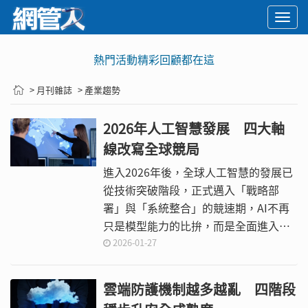
Togg
navi
熱門活動精彩回顧都在這
> 月刊雜誌
> 產業趨勢
2026年人工智慧發展 四大軸
線改寫全球競局
進入2026年後，全球人工智慧的發展已
從技術突破階段，正式邁入「戰略部
署」與「系統整合」的競速期，AI不再
只是模型能力的比拚，而是全面進入產
業結構、國家安全、供應鏈治理、勞動
2026-01-27
市場形態乃至國際政治的核心引擎。
雲端防護機制越多越亂 四階段