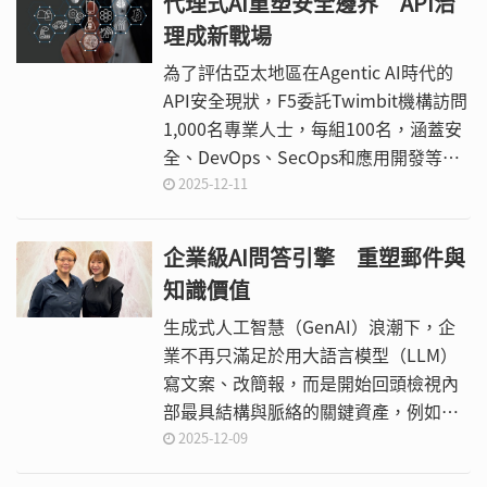
代理式AI重塑安全邊界 API治
任何技術投入皆無法產生持續效益。
理成新戰場
為了評估亞太地區在Agentic AI時代的
API安全現狀，F5委託Twimbit機構訪問
1,000名專業人士，每組100名，涵蓋安
全、DevOps、SecOps和應用開發等各
個領域。這項調查結果提供對於新興API
2025-12-11
安全需求的策略視角，分析代理式AI如
何重塑整個地區的風險缺口、治理模式
企業級AI問答引擎 重塑郵件與
和控制重點。
知識價值
生成式人工智慧（GenAI）浪潮下，企
業不再只滿足於用大語言模型（LLM）
寫文案、改簡報，而是開始回頭檢視內
部最具結構與脈絡的關鍵資產，例如電
子郵件往來、稽核紀錄與知識文件，思
2025-12-09
考如何讓這些資料在AI的加持下轉化為