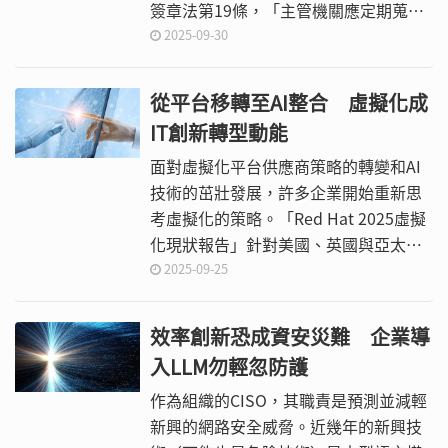
簽章法第19條，「主管機關應定期蒐集
我國電子簽章之應用情形，辦理國際法
2025-09-30
規與市場需求等相關調查或者研究，並
每年公布之。」
從平台移轉至AI整合 虛擬化成
IT創新轉型動能
面對虛擬化平台供應商策略的轉變和AI
技術的茁壯發展，許多企業開始重新思
考虛擬化的策略。「Red Hat 2025虛擬
化現狀報告」針對美國、英國與亞太地
區的1,010名IT決策者和虛擬化從業人員
2025-09-25
進行調查，揭示當前企業在部署虛擬化
技術時常見的挑戰與關鍵考量。
效率創新恐成資安災難 企業導
入LLM勿輕忽防護
作為組織的CISO，其職責是預測並減輕
新興的網路安全威脅。近幾年的新興技