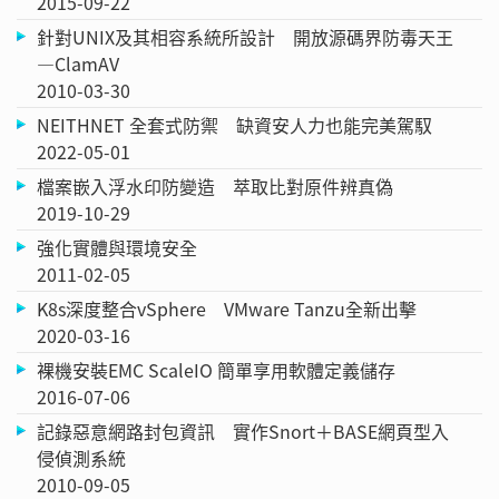
2015-09-22
針對UNIX及其相容系統所設計 開放源碼界防毒天王
—ClamAV
2010-03-30
NEITHNET 全套式防禦 缺資安人力也能完美駕馭
2022-05-01
檔案嵌入浮水印防變造 萃取比對原件辨真偽
2019-10-29
強化實體與環境安全
2011-02-05
K8s深度整合vSphere VMware Tanzu全新出擊
2020-03-16
裸機安裝EMC ScaleIO 簡單享用軟體定義儲存
2016-07-06
記錄惡意網路封包資訊 實作Snort＋BASE網頁型入
侵偵測系統
2010-09-05