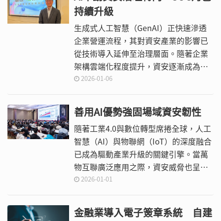
持續升級
生成式人工智慧（GenAI）正快速滲透
企業營運流程，其對資安產業的影響已
從技術導入延伸至治理層面。隨著企業
架構雲端化程度提升，資安逐漸成為支
持營運韌性、災後復原與法規遵循的核
2026-01-06
心機制，也同步牽動服務模式與專業角
色的調整。
善用AI優勢強固場域資安韌性
隨著工業4.0與數位轉型席捲全球，人工
智慧（AI）與物聯網（IoT）的深度融合
已成為驅動產業升級的關鍵引擎。當萬
物互聯廣泛應用之際，資安威脅也呈指
數級成長。
2026-01-01
金融業導入電子簽章系統 自建