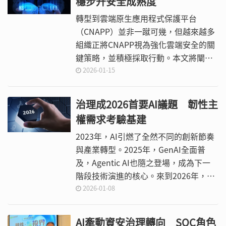
穩步升安全成熟度
轉型到雲端原生應用程式保護平台
（CNAPP）並非一蹴可幾，但越來越多
組織正將CNAPP視為強化雲端安全的關
鍵策略，並積極採取行動。本文將闡述
企業加速轉型的原因，並提供一份易懂
2026-01-15
的指引，協助企業快速評估自身CNAPP
成熟度所處的階段。
治理成2026首要AI議題 韌性主
權需求考驗基建
2023年，AI引燃了全然不同的創新節奏
與產業轉型。2025年，GenAI全面普
及，Agentic AI也隨之登場，成為下一
階段技術演進的核心。來到2026年，AI
重新改寫企業與整個產業的運作方式，
2026-01-08
推動全新的營運、技術架構與創新動
能。
AI牽動資安治理轉向 SOC角色