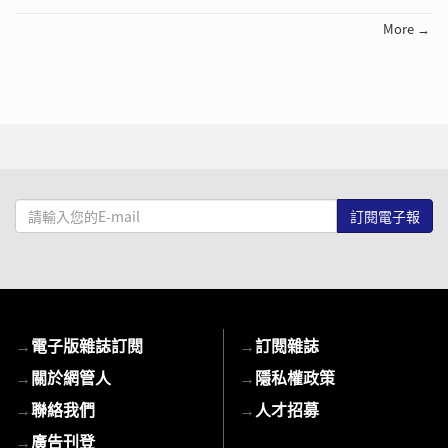
More →
請
輸
入
您
的
E-
→
電子版雜誌訂閱
→
訂閱雜誌
mail
→
關於網管人
→
隱私權政策
→
聯絡我們
→
人才招募
→
廣告刊登