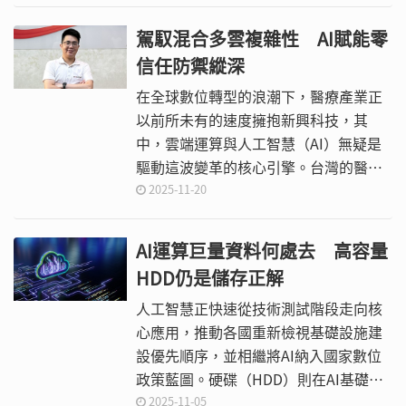
的關鍵節點。對軟體產業而言，這場變
革的意義遠超自動化或效率提升，它將
駕馭混合多雲複雜性 AI賦能零
重新界定「軟體」本身的邊界。
信任防禦縱深
在全球數位轉型的浪潮下，醫療產業正
以前所未有的速度擁抱新興科技，其
中，雲端運算與人工智慧（AI）無疑是
驅動這波變革的核心引擎。台灣的醫療
機構，無論是大型醫學中心或區域診
2025-11-20
所，皆面臨著電子病歷、影像儲存及法
規遵循所帶來的龐大資料壓力。
AI運算巨量資料何處去 高容量
HDD仍是儲存正解
人工智慧正快速從技術測試階段走向核
心應用，推動各國重新檢視基礎設施建
設優先順序，並相繼將AI納入國家數位
政策藍圖。硬碟（HDD）則在AI基礎架
構中扮演關鍵角色，作為長期、大容量
2025-11-05