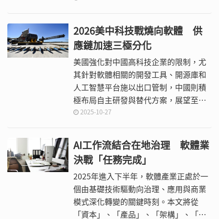
儲存的重要支柱，與高效能、低延遲的
固態硬碟（SSD）相輔相成。
2026美中科技戰燒向軟體 供
應鏈加速三極分化
美國強化對中國高科技企業的限制，尤
其針對軟體相關的開發工具、開源庫和
人工智慧平台施以出口管制，中國則積
極布局自主研發與替代方案，展望至
2026年，這場科技戰將進入更深層次的
2025-10-27
交鋒，且呈現多元化、長期化與全球化
的複雜趨勢。
AI工作流結合在地治理 軟體業
決戰「任務完成」
2025年進入下半年，軟體產業正處於一
個由基礎技術驅動向治理、應用與商業
模式深化轉變的關鍵時刻。本文將從
「資本」、「產品」、「架構」、「治