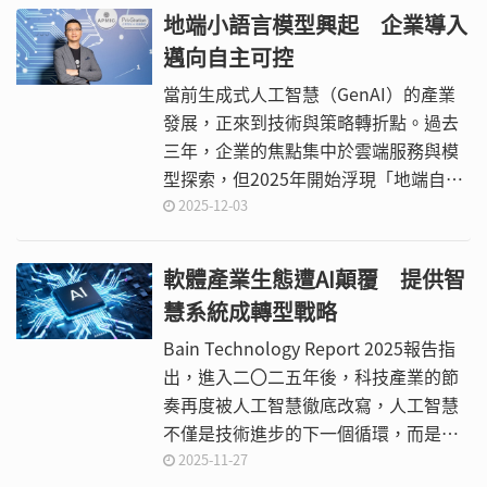
決策、合規與營運優化的引擎。
地端小語言模型興起 企業導入
邁向自主可控
當前生成式人工智慧（GenAI）的產業
發展，正來到技術與策略轉折點。過去
三年，企業的焦點集中於雲端服務與模
型探索，但2025年開始浮現「地端自
主」的浪潮。全球企業不再單純仰賴雲
2025-12-03
端大型語言模型（LLM），而是開始尋
求能在內部環境運行的小型語言模型
軟體產業生態遭AI顛覆 提供智
（SLM）與自主開發框架，藉以掌握資
慧系統成轉型戰略
料主權、降低長期成本，同時提升應用
的掌控力與可持續性。
Bain Technology Report 2025報告指
出，進入二〇二五年後，科技產業的節
奏再度被人工智慧徹底改寫，人工智慧
不僅是技術進步的下一個循環，而是全
面重建產業競爭、價值創造與商業模式
2025-11-27