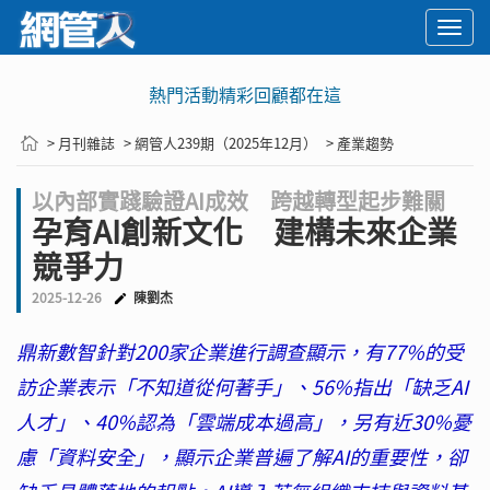
Togg
navi
熱門活動精彩回顧都在這
> 月刊雜誌
> 網管人239期（2025年12月）
> 產業趨勢
以內部實踐驗證AI成效 跨越轉型起步難關
孕育AI創新文化 建構未來企業
競爭力
2025-12-26
陳劉杰
鼎新數智針對200家企業進行調查顯示，有77%的受
訪企業表示「不知道從何著手」、56%指出「缺乏AI
人才」、40%認為「雲端成本過高」，另有近30%憂
慮「資料安全」，顯示企業普遍了解AI的重要性，卻