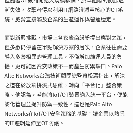
但隨著OT設備開始大規模聯網，原本阻隔的防線逐
漸失效，攻擊者得以利用IT網路滲透至核心的OT系
統，威脅直接觸及企業的生產運作與營運穩定。
面對新興挑戰，市場上各家廠商紛紛提出應對之策，
但多數仍停留在單點解決方案的層次，企業往往需要
導入多套相異的管理工具，不僅增加維運人員的負
擔，更可能因資安政策不一而產生防禦缺口。Palo
Alto Networks台灣技術顧問總監蕭松瀛指出，解決
之道在於放棄拼湊式思維，轉向「平台化」整合策
略。他認為，若能將IoT/OT裝置納入統一平台，便能
簡化管理並提升防禦一致性。這也是Palo Alto
Networks在IoT/OT安全策略的基礎：讓企業以熟悉
的IT邏輯延伸至OT防護。