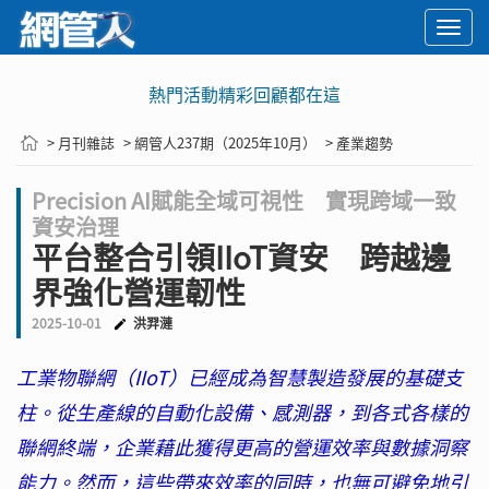
Togg
navi
熱門活動精彩回顧都在這
🚨2029 PQ
> 月刊雜誌
> 網管人237期（2025年10月）
> 產業趨勢
Precision AI賦能全域可視性 實現跨域一致
資安治理
平台整合引領IIoT資安 跨越邊
界強化營運韌性
2025-10-01
洪羿漣
工業物聯網（IIoT）已經成為智慧製造發展的基礎支
柱。從生產線的自動化設備、感測器，到各式各樣的
聯網終端，企業藉此獲得更高的營運效率與數據洞察
能力。然而，這些帶來效率的同時，也無可避免地引