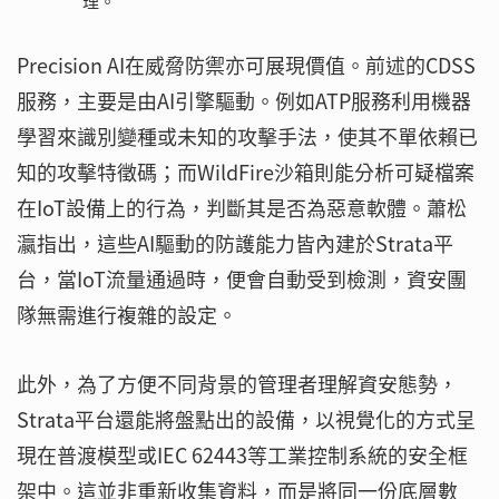
理。
Precision AI在威脅防禦亦可展現價值。前述的CDSS
服務，主要是由AI引擎驅動。例如ATP服務利用機器
學習來識別變種或未知的攻擊手法，使其不單依賴已
知的攻擊特徵碼；而WildFire沙箱則能分析可疑檔案
在IoT設備上的行為，判斷其是否為惡意軟體。蕭松
瀛指出，這些AI驅動的防護能力皆內建於Strata平
台，當IoT流量通過時，便會自動受到檢測，資安團
隊無需進行複雜的設定。
此外，為了方便不同背景的管理者理解資安態勢，
Strata平台還能將盤點出的設備，以視覺化的方式呈
現在普渡模型或IEC 62443等工業控制系統的安全框
架中。這並非重新收集資料，而是將同一份底層數