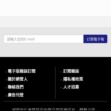
請
輸
入
您
的
E-
→
電子版雜誌訂閱
→
訂閱雜誌
mail
→
關於網管人
→
隱私權政策
→
聯絡我們
→
人才招募
→
廣告刊登
城邦文化事業股份有限公司版權所有、轉載必究．