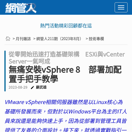
Togg
navi
熱門活動精彩回顧都在這
> 月刊雜誌
> 網管人211期（2023年8月）
> 技術專欄
從零開始迅速打造基礎架構 ESXi與vCenter
Server一氣呵成
無痛安裝vSphere 8 部署加配
置手把手教學
2023-08-29
顧武雄
VMware vSphere相關伺服器雖然是以Linux核心為
基礎所發展而來，但對於以Windows平台為主的IT人
員來說還是能夠快速上手，因為從部署到管理工具皆
提供了友善的介面設計。接下來，就透過實戰指引一