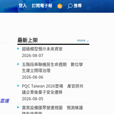
登入
訂閱電子報
搜尋
最新上架
more →
超級模型預示未來資安
2026-08-07
五階段串聯機房生命週期 數位孿
生建立閉環治理
2026-08-06
PQC Taiwan 2026登場 產官研共
議企業後量子安全遷移
2026-08-05
合雲運
異質設備匯聚營運視圖 預測維護
降失效風險