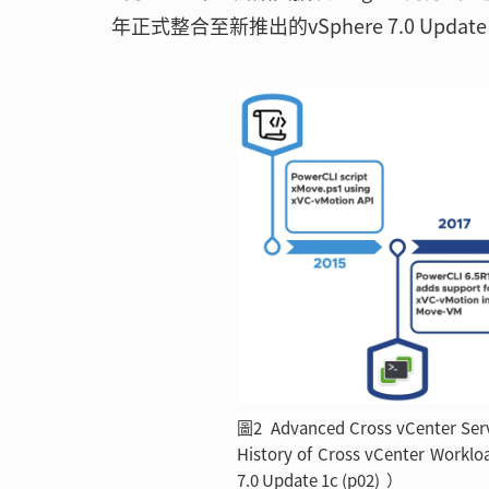
年正式整合至新推出的vSphere 7.0 Up
圖2 Advanced Cross vCen
History of Cross vCenter Workloa
7.0 Update 1c (p02) ）