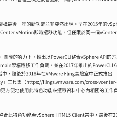
架構最後一哩的新功能並非突然出現。早在2015年的vSph
Center vMotion即時遷移功能，但僅限於同一個vCenter
ion）團隊的努力下，推出以PowerCLI整合vSphere API的
main架構遷移工作負載，並在2017年推出的PowerCLI 6.
當中，隨後於2018年在VMware Fling實驗室中正式推出
lity」工具集（https://flings.vmware.com/cross-vcenter-
y），讓企業能夠更方便地使用此特色功能來遷移資料中心內相關的工作
合此特色功能至vSphere HTML5 Client當中，最後在20