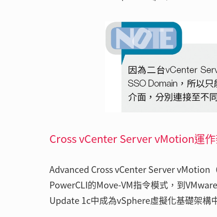
Cross vCenter Server vMotion
Advanced Cross vCenter Serv
PowerCLI的Move-VM指令模式，到VMwa
Update 1c中成為vSphere虛擬化基礎