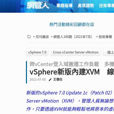
專題報導
產業趨勢
技術專
熱門活動精彩回顧都在這
> 月刊雜誌
> 網管人186期（2021年7月）
> 技術專欄
vSphere 7.0
Cross vCenter Server vMotion
線上
跨vCenter登入域搬遷工作負載 
vSphere新版內建XVM
2021-07-05
王偉任
新版的vSphere 7.0 Update 1c（Patch
Server vMotion（XVM），管理
作，只要透過XVM就能夠輕鬆地將原本的