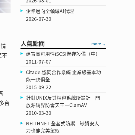
2026-08-01
企業邁向全領域AI代理
2026-07-30
人氣點閱
more →
的情
建置高可用性iSCSI儲存設備（中）
至不
2011-07-07
Citadel協同合作系統 企業級基本功
能一應俱全
2015-09-22
構
針對UNIX及其相容系統所設計 開
有多台
放源碼界防毒天王—ClamAV
2010-03-30
NEITHNET 全套式防禦 缺資安人
力也能完美駕馭