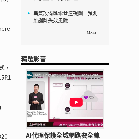
異質設備匯聚營運視圖 預測
維護降失效風險
ere
More →
精選影音
方式，
5R1
負
AI代理保護全域網路安全線
20