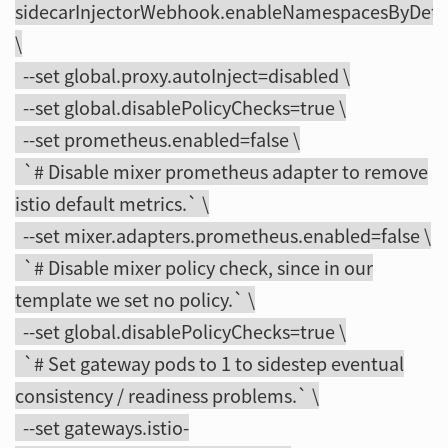
sidecarInjectorWebhook.enableNamespacesByDefa
\
--set global.proxy.autoInject=disabled \
--set global.disablePolicyChecks=true \
--set prometheus.enabled=false \
`# Disable mixer prometheus adapter to remove
istio default metrics.` \
--set mixer.adapters.prometheus.enabled=false \
`# Disable mixer policy check, since in our
template we set no policy.` \
--set global.disablePolicyChecks=true \
`# Set gateway pods to 1 to sidestep eventual
consistency / readiness problems.` \
--set gateways.istio-