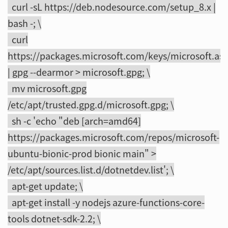
curl -sL https://deb.nodesource.com/setup_8.x |
bash -; \
curl
https://packages.microsoft.com/keys/microsoft.asc
| gpg --dearmor > microsoft.gpg; \
mv microsoft.gpg
/etc/apt/trusted.gpg.d/microsoft.gpg; \
sh -c 'echo "deb [arch=amd64]
https://packages.microsoft.com/repos/microsoft-
ubuntu-bionic-prod bionic main" >
/etc/apt/sources.list.d/dotnetdev.list'; \
apt-get update; \
apt-get install -y nodejs azure-functions-core-
tools dotnet-sdk-2.2; \