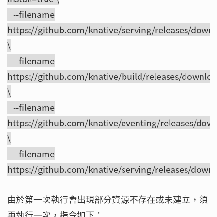
--filename
https://github.com/knative/serving/releases/downl
\
--filename
https://github.com/knative/build/releases/downloa
\
--filename
https://github.com/knative/eventing/releases/down
\
--filename
https://github.com/knative/serving/releases/down
由於第一次執行會出現部分資源不存在或未建立，須
再執行一次，指令如下：