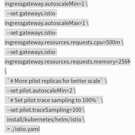
ingressgateway.autoscaleMin=1 \
--set gateways.istio-
ingressgateway.autoscaleMax=1 \
--set gateways.istio-
ingressgateway.resources.requests.cpu=500m \
--set gateways.istio-
ingressgateway.resources.requests.memory=256Mi
\
`# More pilot replicas for better scale` \
--set pilot.autoscaleMin=2 \
`# Set pilot trace sampling to 100%` \
--set pilot.traceSampling=100 \
install/kubernetes/helm/istio \
> ./istio.yaml