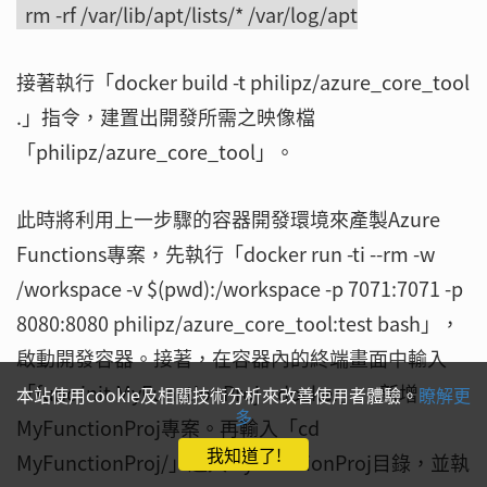
rm -rf /var/lib/apt/lists/* /var/log/apt
接著執行「docker build -t philipz/azure_core_tool
.」指令，建置出開發所需之映像檔
「philipz/azure_core_tool」。
此時將利用上一步驟的容器開發環境來產製Azure
Functions專案，先執行「docker run -ti --rm -w
/workspace -v $(pwd):/workspace -p 7071:7071 -p
8080:8080 philipz/azure_core_tool:test bash」，
啟動開發容器。接著，在容器內的終端畫面中輸入
「func init MyFunctionProj --docker」，新增
本站使用cookie及相關技術分析來改善使用者體驗。
瞭解更
多
MyFunctionProj專案。再輸入「cd
我知道了!
MyFunctionProj/」進入MyFunctionProj目錄，並執