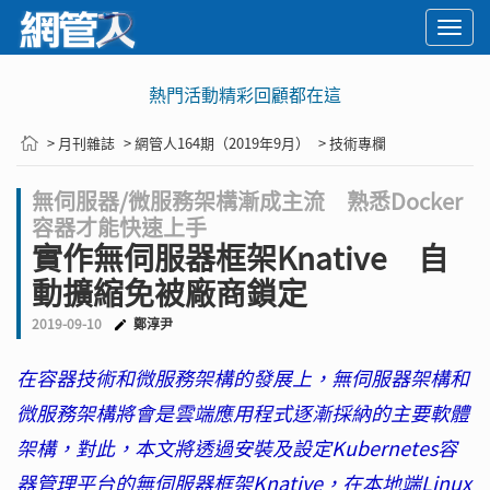
Togg
navi
熱門活動精彩回顧都在這
> 月刊雜誌
> 網管人164期（2019年9月）
> 技術專欄
無伺服器/微服務架構漸成主流 熟悉Docker
容器才能快速上手
實作無伺服器框架Knative 自
動擴縮免被廠商鎖定
2019-09-10
鄭淳尹
在容器技術和微服務架構的發展上，無伺服器架構和
微服務架構將會是雲端應用程式逐漸採納的主要軟體
架構，對此，本文將透過安裝及設定Kubernetes容
器管理平台的無伺服器框架Knative，在本地端Linux