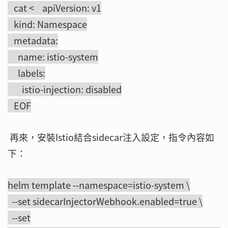
cat < apiVersion: v1
kind: Namespace
metadata:
name: istio-system
labels:
istio-injection: disabled
EOF
再來，安裝Istio結合sidecar注入設定，指令內容如
下：
helm template --namespace=istio-system \
--set sidecarInjectorWebhook.enabled=true \
--set