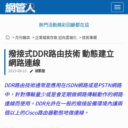
Togg
navi
熱門活動精彩回顧都在這
> 月刊雜誌
> 企業檔案存取 迎向雲端化
> 技術專欄
撥接式DDR路由技術 動態建立
網路連線
2013-08-13
胡凱智
DDR路由技術通常是應用在ISDN網路或是PSTN網路
中，針對傳輸量少或是會定期做網路傳輸動作的網路
連線而使用。DDR允許在一般的撥接設備環境內讓兩
個以上的Cisco路由器動態地做連線。