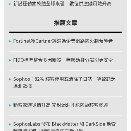
新變種勒索軟體全球來襲 數位供應鏈風險升高
推薦文章
Fortinet獲Gartner評選為企業網路防火牆領導者
FIDO標準整合多因驗證 無密碼身分識別更安全
Sophos：82% 駭客停用或清除了日誌 導致缺乏
遙測數據
勒索軟體災情升高 完封漏洞才能防範駭客滲透
SophosLabs 發布 BlackMatter 和 DarkSide 勒索
軟體即服務之間關聯性的最新見解