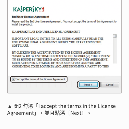
▲ 圖2 勾選「I accept the terms in the License
Agreement」，並且點選〔Next〕。