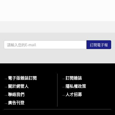
請
輸
入
您
的
E-
→
電子版雜誌訂閱
→
訂閱雜誌
mail
→
關於網管人
→
隱私權政策
→
聯絡我們
→
人才招募
→
廣告刊登