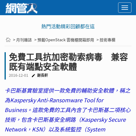
Togg
navi
熱門活動精彩回顧都在這
> 月刊雜誌
> 預載OpenStack 雲機櫃開箱即用
> 技術專欄
免費工具抗加密勒索病毒 兼容
既有端點安全軟體
2016-12-01
謝長軒
卡巴斯基實驗室提供一款免費的輔助安全軟體，稱之
為Kaspersky Anti-Ransomware Tool for
Business。這款免費的工具內含了卡巴斯基二項核心
技術，包含卡巴斯基安全網路（Kaspersky Secure
Network，KSN）以及系統監控（System