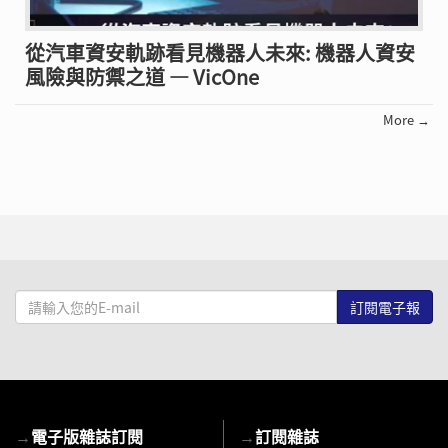
從汽車資安軌跡看見機器人未來: 機器人資安
風險與防禦之道 — VicOne
More →
請
輸
入
您
的
E-
→
電子版雜誌訂閱
→
訂閱雜誌
mail