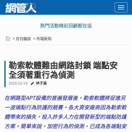
Togg
navi
熱門活動精彩回顧都在這
> 月刊雜誌
> 市場新知
勒索軟體難由網路封鎖 端點安
全須著重行為偵測
2016-12-14
林子涵
在網路型APT設備的普遍發展後，勒索軟體將促進另
一波端點行為防護的競賽。各大資安廠商因為勒索軟
體帶來的損失，投入許多人力在開發新型的端點防護
方案。簡單來說，加密行為的偵測，已成為各端點安