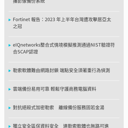
播影像備份系統
Fortinet 報告：2023 年上半年台灣遭攻擊居亞太
之冠
eIQnetworks整合式情境模擬推測通過NIST驗證符
合SCAP認證
勒索軟體難由網路封鎖 端點安全須著重行為偵測
雲端備份易用可靠 輕鬆守護商務電腦資料
對抗絕殺式加密勒索 離線備份服務固若金湯
獨立安全區保資料安全 連勒索軟體也無路可進