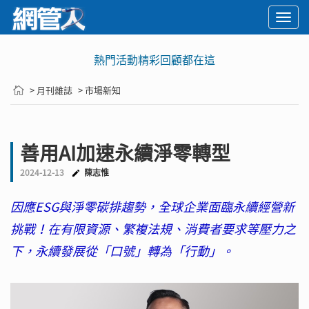
Togg
navi
熱門活動精彩回顧都在這
> 月刊雜誌
> 市場新知
善用AI加速永續淨零轉型
2024-12-13
陳志惟
因應ESG與淨零碳排趨勢，全球企業面臨永續經營新
挑戰！在有限資源、繁複法規、消費者要求等壓力之
下，永續發展從「口號」轉為「行動」。