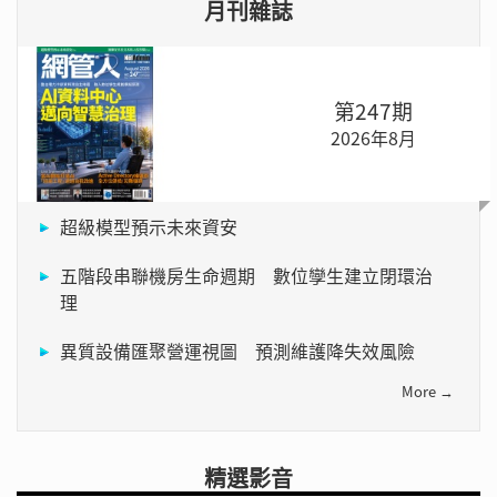
月刊雜誌
第247期
2026年8月
超級模型預示未來資安
五階段串聯機房生命週期 數位孿生建立閉環治
理
異質設備匯聚營運視圖 預測維護降失效風險
More →
精選影音