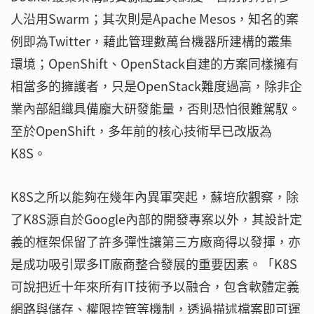
人沿用Swarm；其次則是Apache Mesos，知名的案
例即為Twitter，藉此管理數萬台機器所建構的叢集
環境；OpenShift、OpenStack自建的方案同樣擁有
相當多的擁護者，只是OpenStack難度過高，除非企
業內部組織具備龐大研發能量，否則恐怕很難駕馭。
至於OpenShift，多年前的核心技術早已改版為
K8S。
K8S之所以能夠在幾年內異軍突起，蘇培欣觀察，除
了K8S源自於Google內部的開發專案以外，其設計定
義的框架保留了許多彈性讓第三方廠商得以發揮，亦
是成功吸引眾多IT廠商整合發展的重要因素。「K8S
可說把近十年來所有IT技術予以融合，包含軟體定義
網路與儲存、權限控管等機制，透過描述檔案即可運