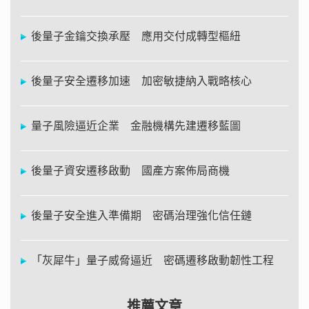
後量子金鑰交換承壓 應用交付成轉型樞紐
後量子安全遷移加速 加密敏捷納入戰略核心
量子風險逼近企業 金融機構先建遷移藍圖
後量子資安遷移啟動 國產方案佈局商機
後量子安全進入準備期 密碼治理強化信任鏈
「灰犀牛」量子威脅逼近 密碼遷移啟動韌性工程
推薦文章