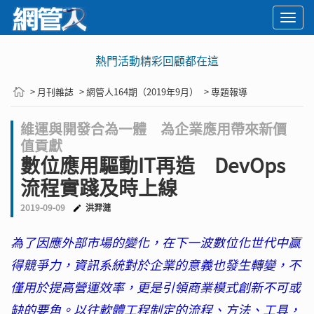
Togg
navi
熱門活動精彩回顧都在這
> 月刊雜誌
> 網管人164期（2019年9月）
> 專題報導
維運與開發合為一體 為企業應用帶來新價
值貢獻
數位應用驅動IT再造 DevOps
流程實踐及時上線
2019-09-09
洪羿漣
為了因應外部市場的變化，在下一波數位化世代中贏
得競爭力，資訊系統對於企業的意義也發生轉變，不
僅用於提高營運效率，更是引領商業模式創新不可或
缺的要角。以往軟體工程制定的流程、方法、工具，