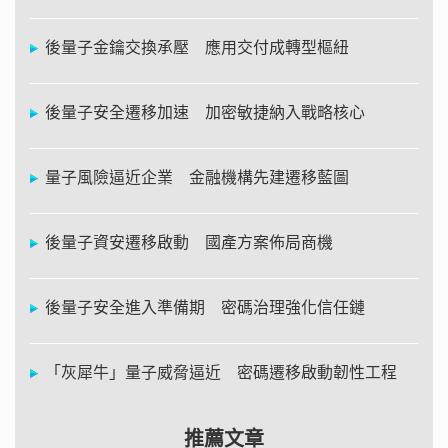
後量子金鑰交換承壓 應用交付成轉型樞紐
後量子安全遷移加速 加密敏捷納入戰略核心
量子風險逼近企業 金融機構先建遷移藍圖
後量子資安遷移啟動 國產方案佈局商機
後量子安全進入準備期 密碼治理強化信任鏈
「灰犀牛」量子威脅逼近 密碼遷移啟動韌性工程
推薦文章