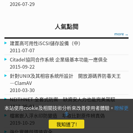
2026-07-29
人氣點閱
more →
建置高可用性iSCSI儲存設備（中）
2011-07-07
Citadel協同合作系統 企業級基本功能一應俱全
2015-09-22
針對UNIX及其相容系統所設計 開放源碼界防毒天王
—ClamAV
2010-03-30
NEITHNET 全套式防禦 缺資安人力也能完美駕馭
2022-05-01
本站使用cookie及相關技術分析來改善使用者體驗。
瞭解更
多
檔案嵌入浮水印防變造 萃取比對原件辨真偽
2019-10-29
我知道了!
強化實體與環境安全