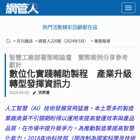
Togg
navi
熱門活動精彩回顧都在這
> 月刊雜誌
> 網管人220期（2024年5月）
> 專題報導
智慧工廠部署策略論壇 實際案例分享參考
獻計
數位化實踐輔助製程 產業升級
轉型發揮資訊力
2024-05-02
洪羿漣
人工智慧（AI）技術發展突飛猛進，本土眾多的製造
業廠商莫不引頸期盼得以運用來提高營運效率與產品
品質，在市場中提升競爭力。為推動製造業提高智慧
化能力，2018年由科技部（現改制為國家科學及技術