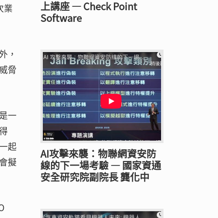
上講座 — Check Point
次業
Software
外，
威脅
是一
得
一起
AI攻擊來襲：物聯網資安防
會擬
線的下一場考驗 — 國家資通
安全研究院副院長 龔化中
O