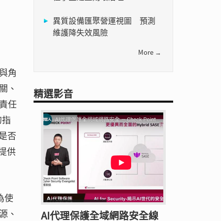
異質設備匯聚營運視圖 預測
維護降失效風險
More →
與角
關、
精選影音
責任
的指
是否
提供
為使
源、
AI代理保護全域網路安全線