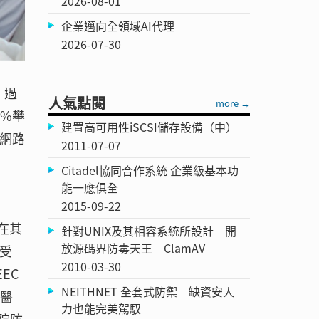
2026-08-01
企業邁向全領域AI代理
2026-07-30
，過
人氣點閱
more →
%攀
建置高可用性iSCSI儲存設備（中）
網路
2011-07-07
Citadel協同合作系統 企業級基本功
能一應俱全
2015-09-22
在其
針對UNIX及其相容系統所設計 開
放源碼界防毒天王—ClamAV
構受
2010-03-30
EC
NEITHNET 全套式防禦 缺資安人
響醫
力也能完美駕馭