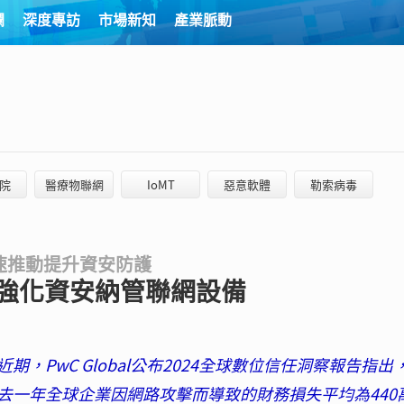
欄
深度專訪
市場新知
產業脈動
院
醫療物聯網
IoMT
惡意軟體
勒索病毒
速推動提升資安防護
強化資安納管聯網設備
，PwC Global公布2024全球數位信任洞察報告指出
去一年全球企業因網路攻擊而導致的財務損失平均為440