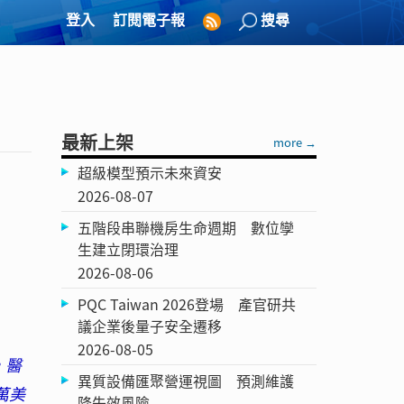
登入
訂閱電子報
搜尋
最新上架
more →
超級模型預示未來資安
2026-08-07
五階段串聯機房生命週期 數位孿
生建立閉環治理
2026-08-06
PQC Taiwan 2026登場 產官研共
議企業後量子安全遷移
2026-08-05
，醫
異質設備匯聚營運視圖 預測維護
萬美
降失效風險