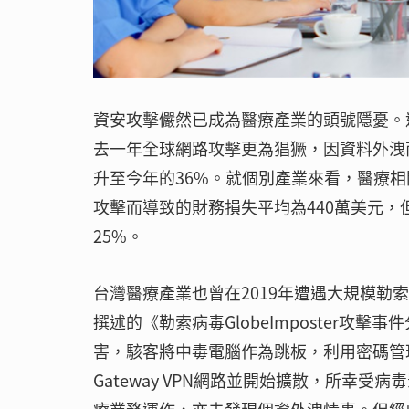
資安攻擊儼然已成為醫療產業的頭號隱憂。近期
去一年全球網路攻擊更為猖獗，因資料外洩
升至今年的36%。就個別產業來看，醫療
攻擊而導致的財務損失平均為440萬美元，
25%。
台灣醫療產業也曾在2019年遭遇大規模勒
撰述的《勒索病毒GlobeImposter攻
害，駭客將中毒電腦作為跳板，利用密碼管理
Gateway VPN網路並開始擴散，所幸