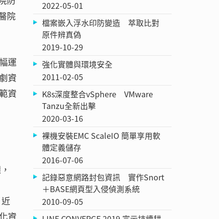
院防
2022-05-01
醫院
檔案嵌入浮水印防變造 萃取比對
原件辨真偽
2019-10-29
幅運
強化實體與環境安全
2011-02-05
劇資
範資
K8s深度整合vSphere VMware
Tanzu全新出擊
2020-03-16
裸機安裝EMC ScaleIO 簡單享用軟
體定義儲存
2016-07-06
鐘，
記錄惡意網路封包資訊 實作Snort
＋BASE網頁型入侵偵測系統
。近
2010-09-05
化資
LINE CONVERGE 2019 宣示持續耕