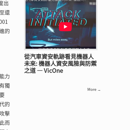
度出
至還
01
進的
從汽車資安軌跡看見機器人
未來: 機器人資安風險與防禦
之道 — VicOne
能力
有獨
More →
要
代的
攻擊
此而