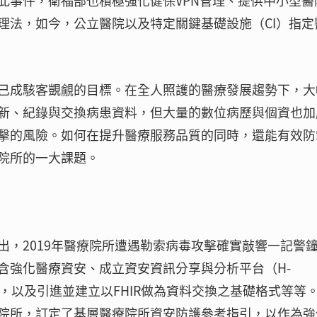
此事件，衛福部也積極強化健保VPN管理、提供中小型醫
理法，如今，公立醫院以及特定關鍵基礎設施（CI）指定
已成駭客覬覦的目標。在全人照護的醫療發展趨勢下，大
新、紀錄與交換病患資料，但大量的數位病歷與個資也加
擊的風險。如何在提升醫療服務品質的同時，還能有效防
院所的一大課題。
出，2019年醫療院所遭遇勒索病毒攻擊確實敲響一記警
含強化醫療資安、成立資安資訊分享與分析平台（H-
型，以及引進並建立以FHIR做為資料交換之基礎格式等等
院所，訂定了基層醫療院所資安防護參考指引，以作為強