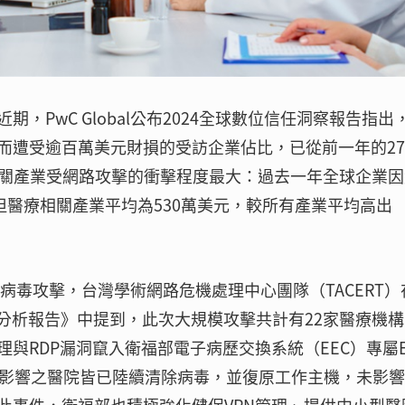
，PwC Global公布2024全球數位信任洞察報告指出
而遭受逾百萬美元財損的受訪企業佔比，已從前一年的27
相關產業受網路攻擊的衝擊程度最大：過去一年全球企業因
但醫療相關產業平均為530萬美元，較所有產業平均高出
索病毒攻擊，台灣學術網路危機處理中心團隊（TACERT）
擊事件分析報告》中提到，此次大規模攻擊共計有22家醫療機
與RDP漏洞竄入衛福部電子病歷交換系統（EEC）專屬E
受病毒影響之醫院皆已陸續清除病毒，並復原工作主機，未影