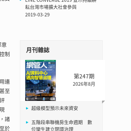
耘台灣市場擴大社會參與
2019-03-29
部意
月刊雜誌
控制
第247期
用連
2026年8月
甚至
評
超級模型預示未來資安
現
，諸
五階段串聯機房生命週期 數
至於
位孿生建立閉環治理