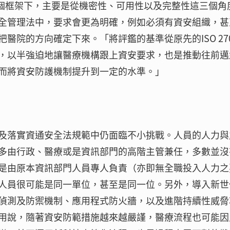
這個框架下，主要是從機密性、可用性以及完整性這三個角
全管理法中，要求會更為明確，例如必須有資安組織，甚
院的方向確定下來。「將評鑑的基準從原先的ISO 270
，以半強迫地讓醫療機構跟上資安要求，也是推動往前邁
而將資安防護機制提升到一定的水準。」
及落實資通安全法規範中仍面臨不小挑戰。人員的人力與
多由行政、醫療或是資訊部門的高階主管兼任，多數並沒
是由原本資訊部門人員專人負責（亦即無全職投入人力之
人員很可能是同一單位，甚至是同一位。另外，導入新世
偵測及防禦機制、應用程式防火牆，以及進階持續性威脅
用說，隨著資安防範措施越來越嚴謹，醫療流程也可能因