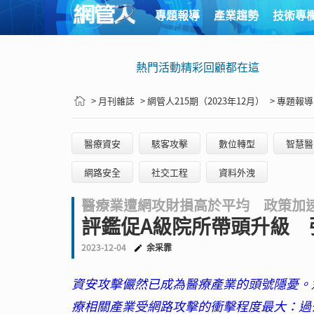
專題報導
產業趨勢
技術專
熱門活動精彩回顧都在這
> 月刊雜誌
> 網管人215期（2023年12月）
> 專題報導
醫療資安
駭客攻擊
數位轉型
智慧醫
網路安全
社交工程
資料外洩
醫療業遭網攻財損高於平均 政策加
評鑑促A級院所帶頭升級 
2023-12-04
余采霏
資安攻擊儼然已成為醫療產業的頭號隱憂。近期
療相關產業受網路攻擊的衝擊程度最大：過