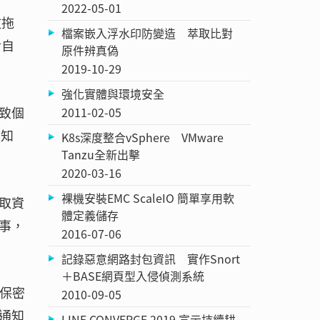
2022-05-01
故拖
檔案嵌入浮水印防變造 萃取比對
對自
原件辨真偽
2019-10-29
強化實體與環境安全
致個
2011-02-05
已知
K8s深度整合vSphere VMware
Tanzu全新出擊
2020-03-16
裸機安裝EMC ScaleIO 簡單享用軟
存取資
體定義儲存
事，
2016-07-06
記錄惡意網路封包資訊 實作Snort
＋BASE網頁型入侵偵測系統
害保密
2010-09-05
通知
LINE CONVERGE 2019 宣示持續耕