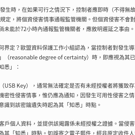
侵害發生時，在如果可行之情況下，控制者應即時（不得無
條之規定，將個資侵害情事通報監管機關。但個資侵害不會
倘未能於72小時內通報監管機關者，應敘明遲延之事由。
何界定？歐盟資料保護工作小組認為，當控制者對發生導
onable degree of certainty）時，即應視為其
知悉」：
鑰（USB Key），通常無法確定是否有未經授權者將獲致
機密性侵害情事，惟仍應為通知，因發生可用性侵害之情
意識到該密鑰遺失時起為其「知悉」時點。
的客戶個人資料，並提供該揭露係未經授權之證據。當侵
為其「知悉」時點。如誤寄之電子郵件，經非原定收件人