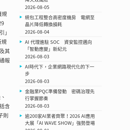
2026-08-05
護規
統包工程整合高密度機房 電網至
9
晶片降低轉換損耗
2026-08-04
指引」
R所規
AI 代理進駐 SOC 資安監控邁向
「智動應變」新紀元
及其
2026-08-03
通報
AI時代下，企業網路現代化的下一
步
2026-08-03
金融業PQC準備發動 密碼治理先
損、
行掌握節奏
括含
2026-08-03
子則
逾200家AI業者齊聚！2026 AI應用
大展「AI WAVE SHOW」強勢登場