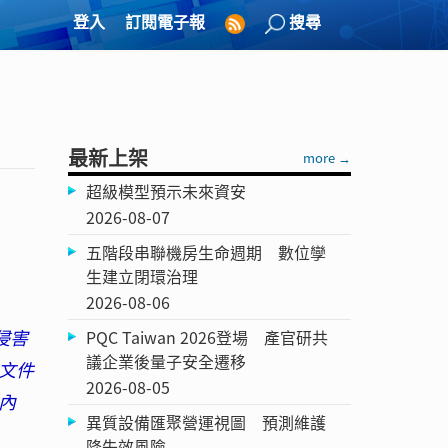
登入
訂閱電子報
搜尋
最新上架
more →
超級模型預示未來資安
2026-08-07
五階段串聯機房生命週期 數位孿
生建立閉環治理
2026-08-06
侵害
PQC Taiwan 2026登場 產官研共
議企業後量子安全遷移
文件
2026-08-05
內
異質設備匯聚營運視圖 預測維護
降失效風險