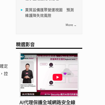
異質設備匯聚營運視圖 預測
維護降失效風險
More →
精選影音
確定
，控
AI代理保護全域網路安全線