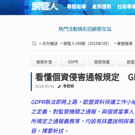
專題報導
產業趨勢
技術專
熱門活動精彩回顧都在這
> 月刊雜誌
> 網管人148期（2018年5月）
> 專題報導
個資外洩
GDPR
個資保護
歐盟
看懂個資侵害通報規定 G
2018-05-02
李哲明
GDPR執法即將上路，歐盟資料保護工作小
之定義、對監管機關之通報、與個資當事人
所規定之通報義務等，均設有詳盡說明與事
容，擇要析述。