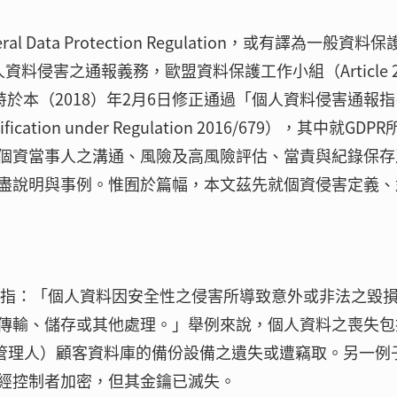
Data Protection Regulation，或有譯為一般資料保
料侵害之通報義務，歐盟資料保護工作小組（Article 2
ty，WP29）特於本（2018）年2月6日修正通過「個人資料侵害通報
 notification under Regulation 2016/679），其中就GDP
個資當事人之溝通、風險及高風險評估、當責與紀錄保存
盡說明與事例。惟囿於篇幅，本文茲先就個資侵害定義、
害係指：「個人資料因安全性之侵害所導致意外或非法之毀
傳輸、儲存或其他處理。」舉例來說，個人資料之喪失包
管者、管理人）顧客資料庫的備份設備之遺失或遭竊取。另一例
經控制者加密，但其金鑰已滅失。