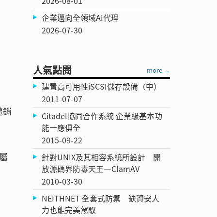
2026-08-01
企業邁向全領域AI代理
2026-07-30
人氣點閱
more →
建置高可用性iSCSI儲存設備（中）
2011-07-07
遭銷
Citadel協同合作系統 企業級基本功
能一應俱全
2015-09-22
屬
針對UNIX及其相容系統所設計 開
放源碼界防毒天王—ClamAV
2010-03-30
NEITHNET 全套式防禦 缺資安人
力也能完美駕馭