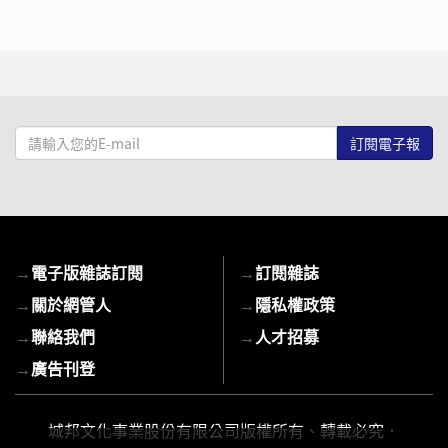
請
輸
入
您
的
E-
→
電子版雜誌訂閱
→
訂閱雜誌
mail
→
關於網管人
→
隱私權政策
→
聯絡我們
→
人才招募
→
廣告刊登
城邦文化事業股份有限公司版權所有、轉載必究．