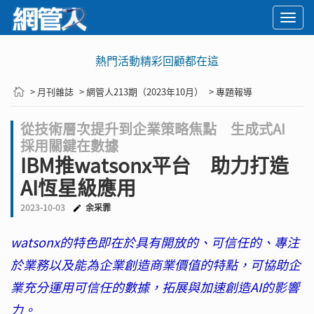
Togg
navi
熱門活動精彩回顧都在這
> 月刊雜誌
> 網管人213期（2023年10月）
> 專題報導
從技術層次提升到企業策略焦點 生成式AI
採用關鍵在數據
IBM推watsonx平台 助力打造
AI恆星級應用
2023-10-03
余采霏
watsonx的特色即在於具有開放的、可信任的、專注
於業務以及能為企業創造商業價值的特點，可協助企
業充分運用可信任的數據，拓展與加速創造AI的影響
力。