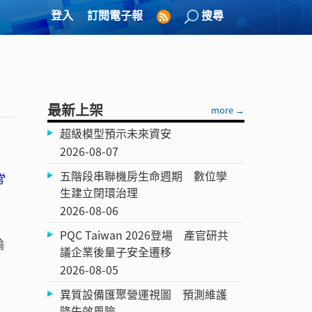
登入
訂閱電子報
搜尋
最新上架
more →
超級模型預示未來資安
2026-08-07
五階段串聯機房生命週期 數位孿
常
生建立閉環治理
2026-08-06
PQC Taiwan 2026登場 產官研共
輸
議企業後量子安全遷移
協
2026-08-05
異質設備匯聚營運視圖 預測維護
降失效風險