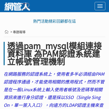
Togg
navi
熱門活動精彩回顧都在這
> 專題報導
透過pam_mysql模組連接
資料庫 為PAM認證系統建
立帳號管理機制
在網路服務的認證系統上，使用者多半必須經由PAM
認證程序通過，才能使用相關的應用程式，然而不管
是在一般Linux系統上輸入使用者帳號及密碼等相關
資訊來進行身分認證，還是採以SSO（Single Sing
On，單一簽入入口），向遠方的LDAP認證主機來查