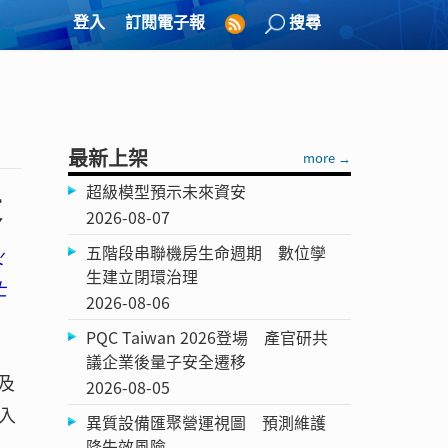
登入
訂閱電子報
搜尋
最新上架
more →
超級模型預示未來資安
設
2026-08-07
五階段串聯機房生命週期 數位孿
火
生建立閉環治理
上
2026-08-06
PQC Taiwan 2026登場 產官研共
議企業後量子安全遷移
及
2026-08-05
輸入
異質設備匯聚營運視圖 預測維護
降失效風險