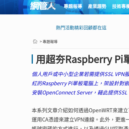
專題報導
產業趨勢
技術專
熱門活動精彩回顧都在這
> 專題報導
用超夯Raspberry 
個人用戶或中小型企業若需提供SSL VP
紅的Raspberry Pi單板電腦上，架設針
安裝OpenConnect Server，藉此提供
本系列文章介紹如何透過OpenWRT來建立
運用CA憑證來建立VPN連線。此外，更進一步實作
帳號密碼的方式進行，以及透過GUI採取