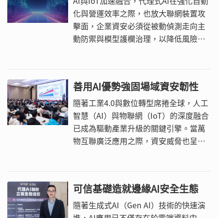
AI與IoT加速融合，代理式AI在強化自動
化與營運效率之際，也放大聯網裝置攻
擊面，企業資安必須從被動偵測走向主
動防禦與模型護欄治理，以降低風險與
成本。
善用AI優勢強固場域資安韌性
隨著工業4.0與數位轉型席捲全球，人工
智慧（AI）與物聯網（IoT）的深度融合
已成為驅動產業升級的關鍵引擎。當萬
物互聯廣泛應用之際，資安威脅也呈指
數級成長。
可信基礎造就邊緣AI安全生態
隨著生成式AI（Gen AI）技術的快速演
進，AI應用已不僅存在於雲端資料中