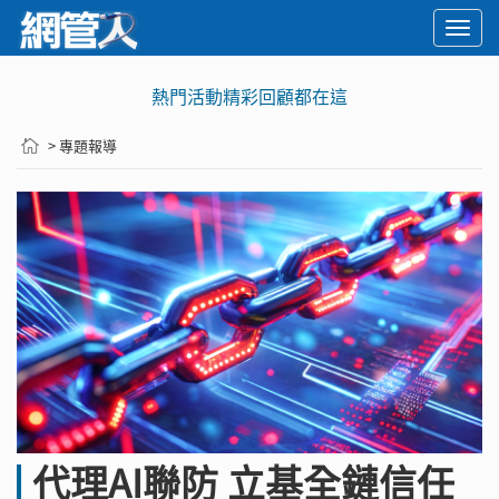
Togg
navi
熱門活動精彩回顧都在這
> 專題報導
代理AI聯防 立基全鏈信任