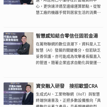
心，更快速滲透至邊緣運算節點。從智
慧工廠的機器手臂到居家生活的消費性
電子產品，AI賦予了終端裝置「感知」
與「決策」的能力，卻也同時開啟了新
的資安攻擊面。
智慧感知結合零信任固若金湯
在萬物聯網的數位浪潮下，資料是人工
智慧（AI）發展的關鍵養分，但若缺乏
妥善保護，亦可能成為攻擊者長驅直入
的管道。隨著企業追求自動化與營運效
率，將人工智慧與物聯網結合為智慧聯
網（AIoT）已是顯學，然而如何在感測
端、傳輸端直到決策端，持續維持資料
資安融入研發 接招歐盟CRA
的可驗證性與可信任度，正是現階段資
安防禦策略的核心課題。
生成式AI、工業物聯網（IIoT）與智慧
終端快速普及，正把多數設備推向「具
備數位元素之產品」且長期連網的型