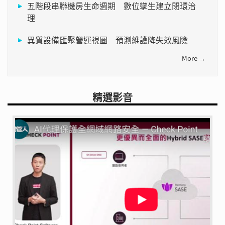
五階段串聯機房生命週期 數位孿生建立閉環治
理
異質設備匯聚營運視圖 預測維護降失效風險
More →
精選影音