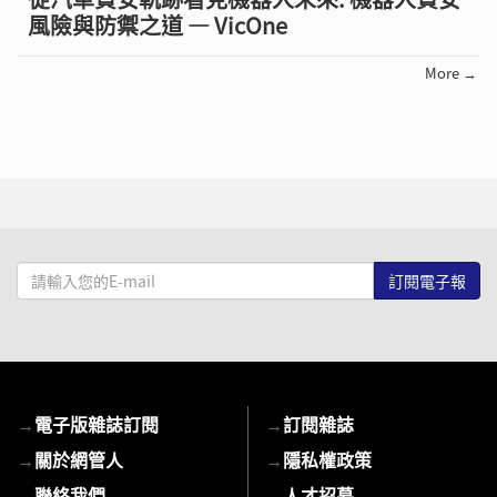
風險與防禦之道 — VicOne
More →
請
輸
入
您
的
E-
→
電子版雜誌訂閱
→
訂閱雜誌
mail
→
關於網管人
→
隱私權政策
→
聯絡我們
→
人才招募