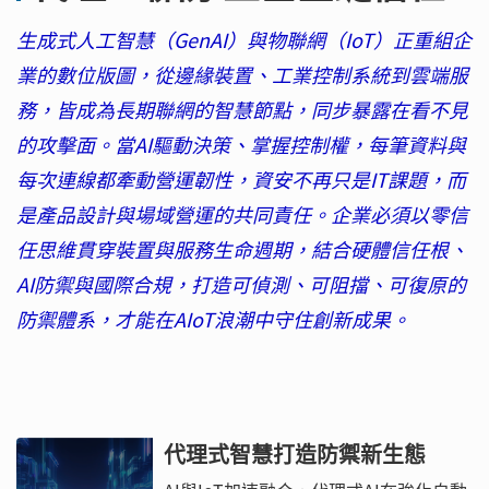
生成式人工智慧（GenAI）與物聯網（IoT）正重組企
業的數位版圖，從邊緣裝置、工業控制系統到雲端服
務，皆成為長期聯網的智慧節點，同步暴露在看不見
的攻擊面。當AI驅動決策、掌握控制權，每筆資料與
每次連線都牽動營運韌性，資安不再只是IT課題，而
是產品設計與場域營運的共同責任。企業必須以零信
任思維貫穿裝置與服務生命週期，結合硬體信任根、
AI防禦與國際合規，打造可偵測、可阻擋、可復原的
防禦體系，才能在AIoT浪潮中守住創新成果。
代理式智慧打造防禦新生態