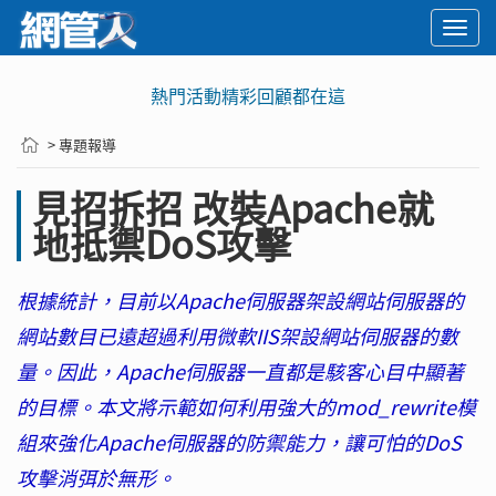
Togg
navi
熱門活動精彩回顧都在這
> 專題報導
見招拆招 改裝Apache就
地抵禦DoS攻擊
根據統計，目前以Apache伺服器架設網站伺服器的
網站數目已遠超過利用微軟IIS架設網站伺服器的數
量。因此，Apache伺服器一直都是駭客心目中顯著
的目標。本文將示範如何利用強大的mod_rewrite模
組來強化Apache伺服器的防禦能力，讓可怕的DoS
攻擊消弭於無形。