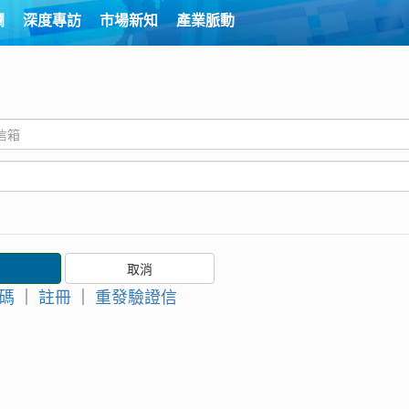
欄
深度專訪
市場新知
產業脈動
碼
｜
註冊
｜
重發驗證信