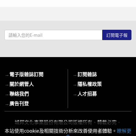
請
輸
入
您
的
E-
→
電子版雜誌訂閱
→
訂閱雜誌
mail
→
關於網管人
→
隱私權政策
→
聯絡我們
→
人才招募
→
廣告刊登
城邦文化事業股份有限公司版權所有、轉載必究．
本站使用cookie及相關技術分析來改善使用者體驗。
Copyright © 2026 Cite Publishing Ltd.
瞭解更