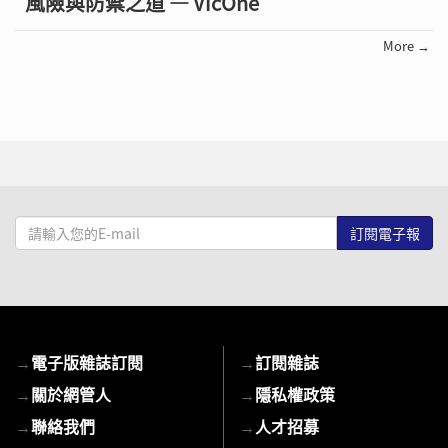
風險與防禦之道 — VicOne
More →
請
輸
入
您
的
E-
→
電子版雜誌訂閱
→
訂閱雜誌
mail
→
關於網管人
→
隱私權政策
→
聯絡我們
→
人才招募