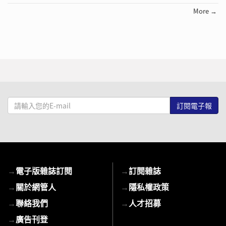
More →
請
輸
入
您
的
E-
→
電子版雜誌訂閱
→
訂閱雜誌
mail
→
關於網管人
→
隱私權政策
→
聯絡我們
→
人才招募
→
廣告刊登