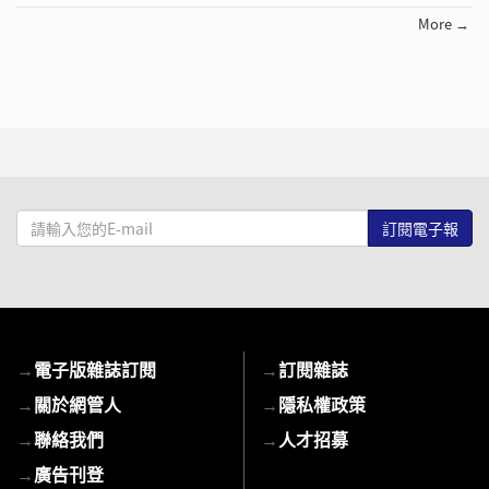
More →
請
輸
入
您
的
E-
→
電子版雜誌訂閱
→
訂閱雜誌
mail
→
關於網管人
→
隱私權政策
→
聯絡我們
→
人才招募
→
廣告刊登