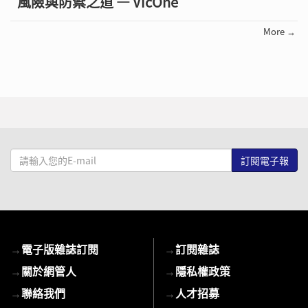
風險與防禦之道 — VicOne
More →
請
輸
入
您
的
E-
→
電子版雜誌訂閱
→
訂閱雜誌
mail
→
關於網管人
→
隱私權政策
→
聯絡我們
→
人才招募