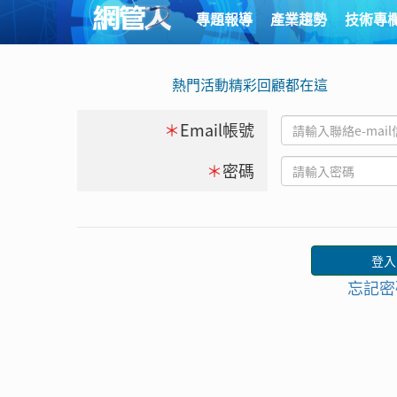
專題報導
產業趨勢
技術專
熱門活動精彩回顧都在這
＊
Email帳號
＊
密碼
忘記密