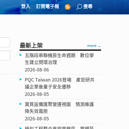
登入
訂閱電子報
搜尋
最新上架
more →
五階段串聯機房生命週期 數位孿
生建立閉環治理
2026-08-06
PQC Taiwan 2026登場 產官研共
議企業後量子安全遷移
2026-08-05
異質設備匯聚營運視圖 預測維護
降失效風險
2026-08-05
統包工程整合高密度機房 電網至