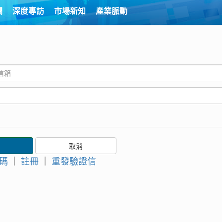
欄
深度專訪
市場新知
產業脈動
碼
｜
註冊
｜
重發驗證信