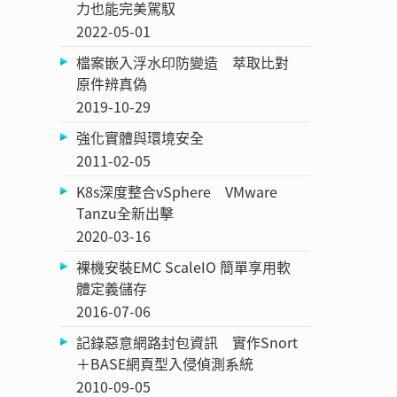
力也能完美駕馭
2022-05-01
檔案嵌入浮水印防變造 萃取比對
原件辨真偽
2019-10-29
強化實體與環境安全
2011-02-05
K8s深度整合vSphere VMware
Tanzu全新出擊
2020-03-16
裸機安裝EMC ScaleIO 簡單享用軟
體定義儲存
2016-07-06
記錄惡意網路封包資訊 實作Snort
＋BASE網頁型入侵偵測系統
2010-09-05