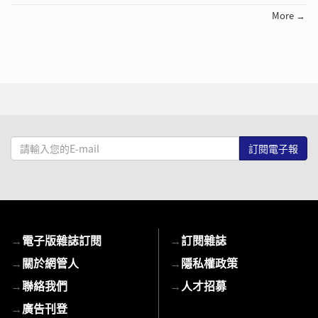
More →
請
輸
入
您
的
E-
→
電子版雜誌訂閱
→
訂閱雜誌
mail
→
關於網管人
→
隱私權政策
→
聯絡我們
→
人才招募
→
廣告刊登