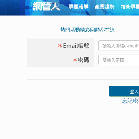
專題報導
產業趨勢
技術專
熱門活動精彩回顧都在這
＊
Email帳號
＊
密碼
忘記密