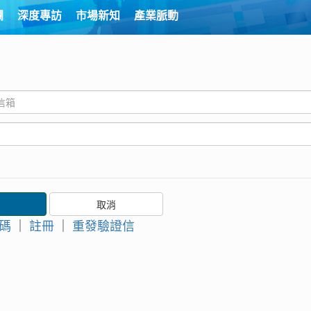
欄
深度專訪
市場新知
產業脈動
碼
｜
註冊
｜
重發驗證信