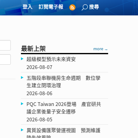
登入
訂閱電子報
搜尋
最新上架
more →
超級模型預示未來資安
2026-08-07
五階段串聯機房生命週期 數位孿
生建立閉環治理
2026-08-06
PQC Taiwan 2026登場 產官研共
議企業後量子安全遷移
2026-08-05
異質設備匯聚營運視圖 預測維護
降失效風險