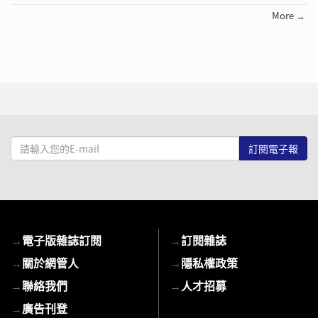
More →
請
輸
入
您
的
E-
→
電子版雜誌訂閱
→
訂閱雜誌
mail
→
關於網管人
→
隱私權政策
→
聯絡我們
→
人才招募
→
廣告刊登