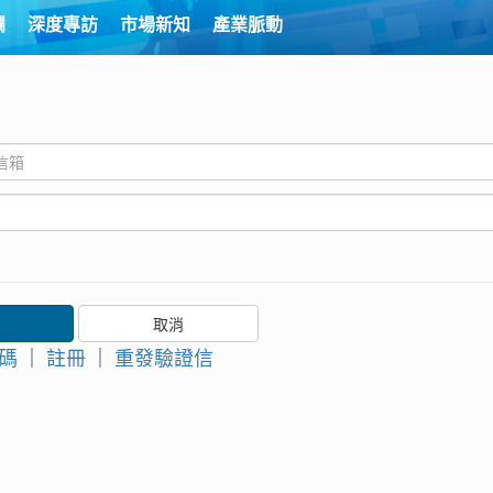
欄
深度專訪
市場新知
產業脈動
碼
｜
註冊
｜
重發驗證信