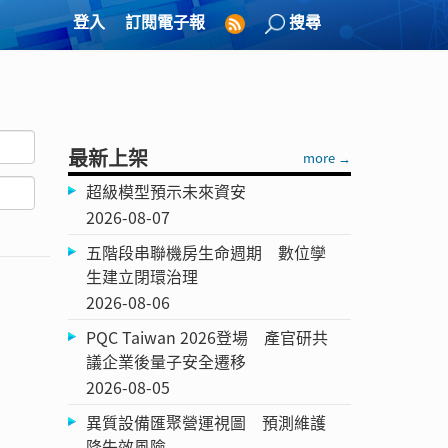
登入
訂閱電子報
搜尋
最新上架
more →
超級模型預示未來資安
2026-08-07
五階段串聯機房生命週期 數位孿
生建立閉環治理
2026-08-06
PQC Taiwan 2026登場 產官研共
議企業後量子安全遷移
2026-08-05
異質設備匯聚營運視圖 預測維護
降失效風險