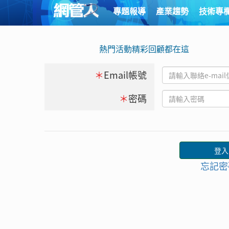
專題報導
產業趨勢
技術專
熱門活動精彩回顧都在這
＊
Email帳號
＊
密碼
忘記密