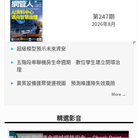
第247期
2026年8月
超級模型預示未來資安
五階段串聯機房生命週期 數位孿生建立閉環治
理
異質設備匯聚營運視圖 預測維護降失效風險
More →
精選影音