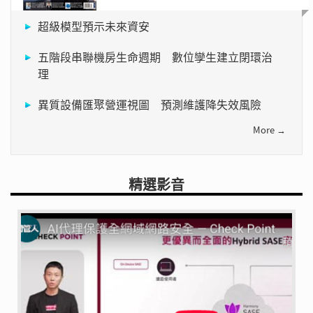
超級模型預示未來資安
五階段串聯機房生命週期 數位孿生建立閉環治
理
異質設備匯聚營運視圖 預測維護降失效風險
More →
精選影音