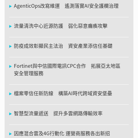
AgenticOps改寫維運 遙測落實AI安全護欄治理
流量清洗中心近源防護 弱化惡意癱瘓攻擊
防疫成效彰顯民主法治 資安產業添信任基礎
Fortinet與中信國際電訊CPC合作 拓展亞太地區
安全管理服務
檔案零信任新防線 構築AI時代跨域資安堡壘
智慧型流量遞送 提升多雲網路傳輸效率
因應混合雲及4G行動化 運營商服務各出新招