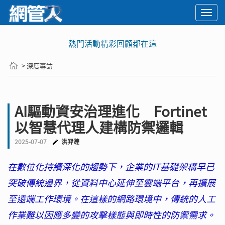
Togg
navi
熱門活動精彩回顧都在這
> 深度專訪
AI驅動資安治理進化 Fortinet
以智慧代理人建構防禦邏輯
2025-07-07
洪羿漣
在數位化持續深化的趨勢下，企業的IT基礎架構早已
突破傳統邊界，從資料中心延伸至雲端平台，再擴展
至遠端工作環境。在這樣的網路環境中，傳統的人工
作業難以因應多變的攻擊樣態與即時性的防禦需求。