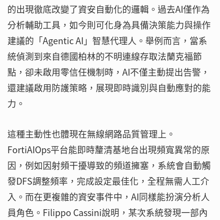
的出現徹底改變了資安自動化的邏輯。過去AI僅作為
分析輔助工具，如今則可化身為具備決策能力與操作
建議的「Agentic AI」智慧代理人。舉例而言，當系
統偵測到來自德國柏林的不明連線存取法蘭克福節
點，卻未啟用零信任機制時，AI不僅主動提出告警，
還建議啟用防護策略，展現即時識別與自動應對的能
力。
這種主動性也體現在無線網路品質管理上。
FortiAIOps平台能即時釐清基地台出現頻寬異常的原
因，例如因射頻干擾導致的頻道擁塞，系統會自動觸
發DFS調整頻率，完成設定最佳化，全程無需人工介
入。而在更複雜的資安事件中，AI同樣能扮演分析人
員角色。Filippo Cassini說明，某次系統發現一部內